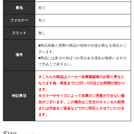
裏地
有り
ファスナー
有り
スリット
無し
■商品画像と実際の商品の色味や仕様が異なる場合がご
ざいます。
備考
■商品には多少の糸ほつれ等がある場合が御座いますの
で予めご了承下さい。
※こちらの商品はメーカー在庫確認後のお取り寄せと
なります為、発送までに3日～5日ほどお時間が掛かり
ます。
特記事項
※カラーやサイズによって在庫のご用意ができない場
合がございます。この場合はご注文のキャンセル処理
または代金をご返金などでのご対応とさせていただき
ます。
Size