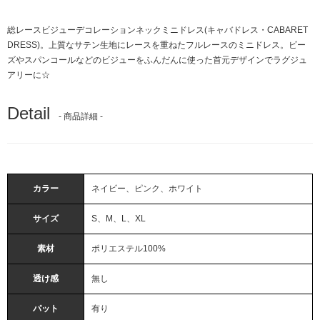
総レースビジューデコレーションネックミニドレス(キャバドレス・CABARET
DRESS)。上質なサテン生地にレースを重ねたフルレースのミニドレス。ビー
ズやスパンコールなどのビジューをふんだんに使った首元デザインでラグジュ
アリーに☆
Detail
- 商品詳細 -
カラー
ネイビー、ピンク、ホワイト
サイズ
S、M、L、XL
素材
ポリエステル100%
透け感
無し
パット
有り