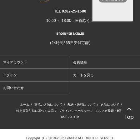
TEL 0282‐25‐1580
10:00 ～ 18:00（日祝除く）
shop@graxia.jp
（24時間365日受付可能）
マイアカウント
会員登録
ログイン
カートを見る
お問い合わせ
ホーム
/
支払い方法について
/
配送・送料について
/
返品について
/
特定商取引法に基づく表記
/
プライバシーポリシー
/
メルマガ登録・解除
/
RSS
/
ATOM
Copyright（C）2019-2026 GRAXIA ALL RIGHT RESERVED.