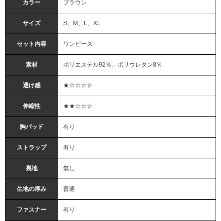
カラー
ブラウン
サイズ
S、M、L、XL
セット内容
ワンピース
素材
ポリエステル92％、ポリウレタン8％
透け感
★☆☆☆☆
伸縮性
★★☆☆☆
胸パッド
有り
ストラップ
有り
裏地
無し
生地の厚み
普通
ファスナー
有り