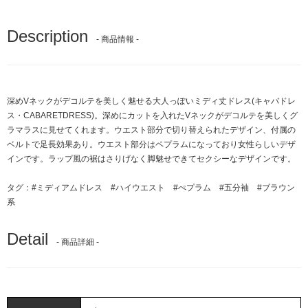
Description
- 商品情報 -
深めVネックがデコルテを美しく魅せる大人っぽいミディ丈ドレス(キャバドレ
ス・CABARETDRESS)。深めにカットを入れたVネックがデコルテを美しくグ
ラマラスに見せてくれます。ウエスト部分で切り替えられたデザイン、付属の
ベルトで足長効果あり。ウエスト部分はペプラムになっており女性らしいデザ
インです。ラップ風の裾はさりげなく脚魅せできてセクシーなデザインです。
タグ：
#ミディアムドレス
#ハイウエスト
#ぺプラム
#五分袖
#ブラウン
系
Detail
- 商品詳細 -