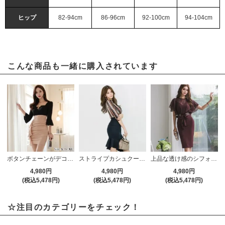
ヒップ
82-94cm
86-96cm
92-100cm
94-104cm
こんな商品も一緒に購入されています
ボタンチェーンがデコルテを輝かせるドレス(キャバドレス・CABARETDRESS) ブラック
ストライプカシュクールのツーピース風ドレス(キャバドレス・CABARETDRESS)
上品な透け感のシフォンドレイヤードドレス(キャバドレス・CABARETDRESS)
4,980円
4,980円
4,980円
(税込5,478円)
(税込5,478円)
(税込5,478円)
☆注目のカテゴリーをチェック！