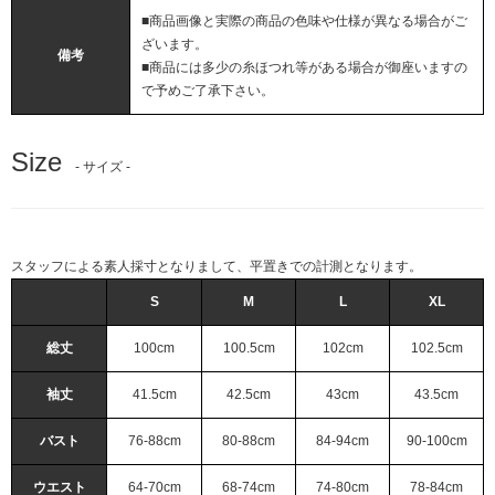
■商品画像と実際の商品の色味や仕様が異なる場合がご
ざいます。
備考
■商品には多少の糸ほつれ等がある場合が御座いますの
で予めご了承下さい。
Size
- サイズ -
スタッフによる素人採寸となりまして、平置きでの計測となります。
S
M
L
XL
総丈
100cm
100.5cm
102cm
102.5cm
袖丈
41.5cm
42.5cm
43cm
43.5cm
バスト
76-88cm
80-88cm
84-94cm
90-100cm
ウエスト
64-70cm
68-74cm
74-80cm
78-84cm