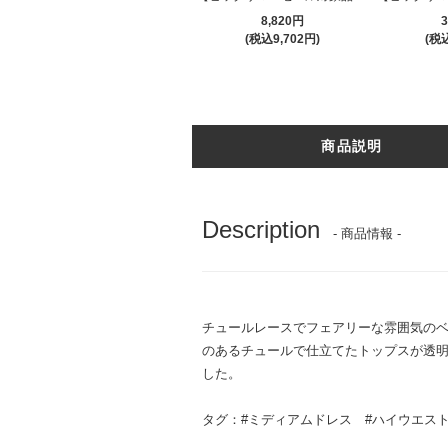
8,820円
3
(税込9,702円)
(税込
商品説明
Description
- 商品情報 -
チュールレースでフェアリーな雰囲気のベア
のあるチュールで仕立てたトップスが透明
した。
タグ：
#ミディアムドレス
#ハイウエス