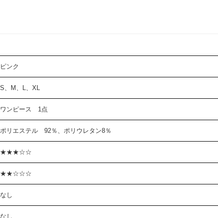
ピンク
S、M、L、XL
ワンピース 1点
ポリエステル 92％、ポリウレタン8％
★★★☆☆
★★☆☆☆
なし
なし