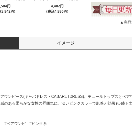
,584円
4,482円
3,942円)
(税込4,930円)
▲商品
イメージ
ワンピース(キャバドレス・CABARETDRESS)。チュールトップスとベ
感のある柔らかな女性の雰囲気に。淡いピンクカラーで肌映え効果も♪膝下
ト
#ベアワンピ
#ピンク系