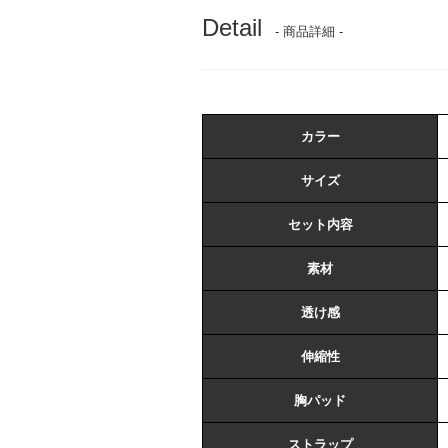
Detail
- 商品詳細 -
カラー
サイズ
セット内容
素材
透け感
伸縮性
胸パッド
ストラップ