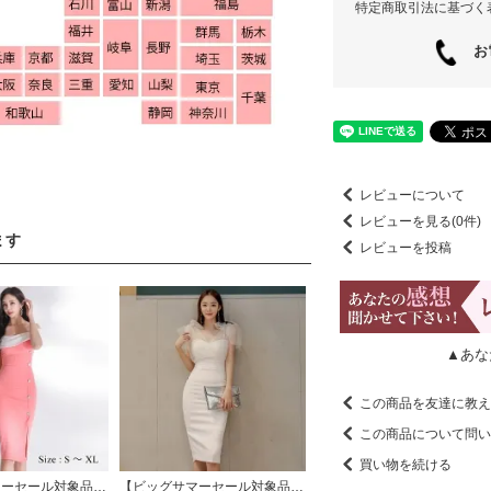
特定商取引法に基づく
お電
レビューについて
レビューを見る(0件)
ます
レビューを投稿
▲あな
この商品を友達に教え
この商品について問い
買い物を続ける
【ビッグサマーセール対象品】気映え間違いなしの2色使いオフショルワンピース(キャバドレス・CABARETDRESS)
【ビッグサマーセール対象品】リボンショルダーが上品で優しい印象にするミディ丈ドレス(キャバドレス・CABARETDRESS)