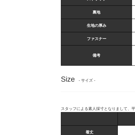
裏地
生地の厚み
ファスナー
備考
Size
- サイズ -
スタッフによる素人採寸となりまして、
着丈