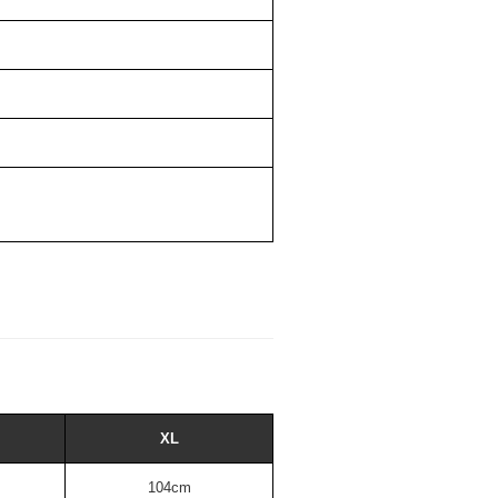
。
XL
104cm