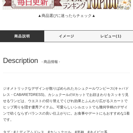
▲商品選びに迷ったらチェック▲
商品説明
イメージ
レビュー(1)
Description
- 商品情報 -
ジオメトリックなデザインが散りばめられたカシュクールワンピース(キャバド
レス・CABARETDRESS)。カシュクールのVカットでお顔まわりをスッキリ見
せるワンピは、ウエストの切り替えでくびれ効果とふんわり広がるスカートで
ヒップ周りを隠す優秀アイテム。可愛らしいシルエットでも幾何学柄のデザイ
ンで幼くならずバランスの良い仕上がりに。お食事やデートにもおすすめな1着
です。
タグ：
#ミディアムドレス
#カシュクール
#半袖
#ネイビー系