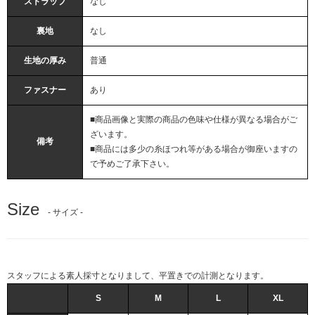
ストラップ
なし
裏地
なし
生地の厚み
普通
ファスナー
あり
■商品画像と実際の商品の色味や仕様が異なる場合がご
ざいます。
備考
■商品には多少の糸ほつれ等がある場合が御座いますの
で予めご了承下さい。
Size
- サイズ -
スタッフによる素人採寸となりまして、平置きでの計測となります。
S
M
L
XL