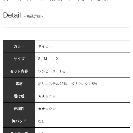
Detail
- 商品詳細 -
カラー
ネイビー
サイズ
S、M、L、XL
セット内容
ワンピース 1点
素材
ポリエステル92%、ポリウレタン8%
透け感
★★☆☆☆
伸縮性
★★☆☆☆
胸パッド
なし