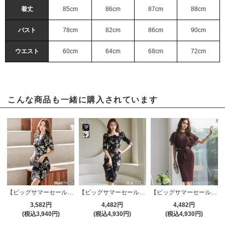
着丈
85cm
86cm
87cm
88cm
バスト
78cm
82cm
86cm
90cm
ウエスト
60cm
64cm
68cm
72cm
こんな商品も一緒に購入されています
【ビッグサマーセール対象品】フラワープリントが印象的なカシュクールワンピース(キャバドレス・CABARETDRESS)
【ビッグサマーセール対象品】フラワーデザインが落ちつきのある上品なワンピース(キャバドレス・CABARETDRESS)
【ビッグサマーセール対象品】上品な透け感のシフォンドレイヤードドレス(キャバドレス・CABARETDRESS)
3,582円
4,482円
4,482円
(税込3,940円)
(税込4,930円)
(税込4,930円)