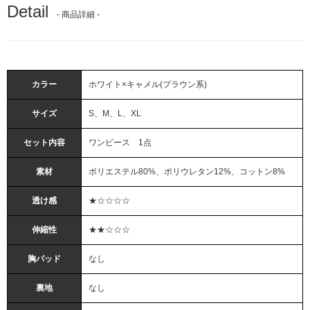
Detail
- 商品詳細 -
カラー
ホワイト×キャメル(ブラウン系)
サイズ
S、M、L、XL
セット内容
ワンピース 1点
素材
ポリエステル80%、ポリウレタン12%、コットン8%
透け感
★☆☆☆☆
伸縮性
★★☆☆☆
胸パッド
なし
裏地
なし