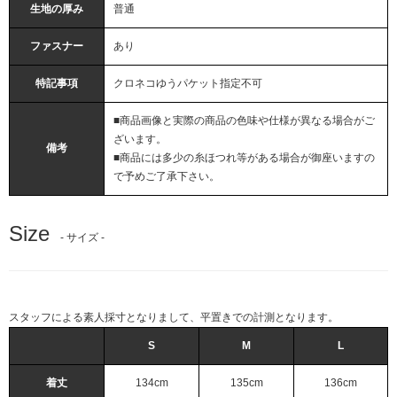
生地の厚み
普通
ファスナー
あり
特記事項
クロネコゆうパケット指定不可
■商品画像と実際の商品の色味や仕様が異なる場合がご
ざいます。
備考
■商品には多少の糸ほつれ等がある場合が御座いますの
で予めご了承下さい。
Size
- サイズ -
スタッフによる素人採寸となりまして、平置きでの計測となります。
S
M
L
着丈
134cm
135cm
136cm