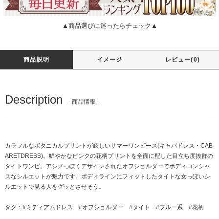
▲商品選びに迷ったらチェック▲
商品説明
イメージ
レビュー(0)
Description
- 商品情報 -
カラフルなボタニカルプリントが眩しいサマーワンピース(キャバドレス・CAB
ARETDRESS)。鮮やかなピンクの花柄プリントを全面に配した目立ち度抜群の
タイトワンピ。アシメっぽくデザインされたオフショルダーでボディコンシャ
スなシルエットが魅力です。ボディラインにフィットしたタイトな女っぽいシ
ルエットで見る人をグッとさせそう。
タグ：
#ミディアムドレス
#オフショルダー
#タイト
#ブルー系
#花柄