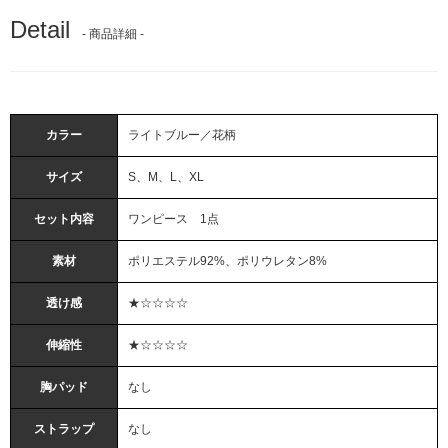
Detail
- 商品詳細 -
カラー
ライトブルー／花柄
サイズ
S、M、L、XL
セット内容
ワンピース 1点
素材
ポリエステル92%、ポリウレタン8%
透け感
★☆☆☆☆
伸縮性
★☆☆☆☆
胸パッド
なし
ストラップ
なし