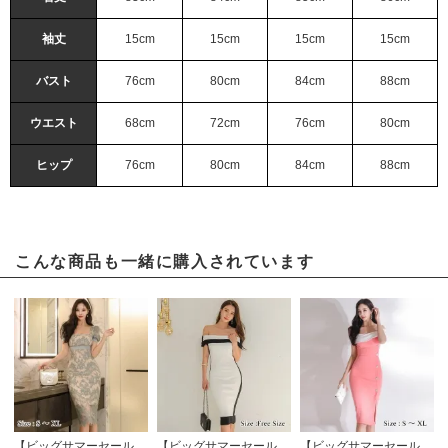
袖丈
15cm
15cm
15cm
15cm
バスト
76cm
80cm
84cm
88cm
ウエスト
68cm
72cm
76cm
80cm
ヒップ
76cm
80cm
84cm
88cm
こんな商品も一緒に購入されています
【ビッグサマーセール対象品】旬のペールカラーで高級感あふれるミディ丈レーシーワンピース(キャバドレス・CABARETDRESS)
【ビッグサマーセール対象品】シンプルながら高見えするデザインのニットワンピース(キャバドレス・CABARETDRESS)
【ビッグサマーセール対象品】気映え間違いなしの2色使いオフショルワンピース(キャバドレス・CABARETDRESS)