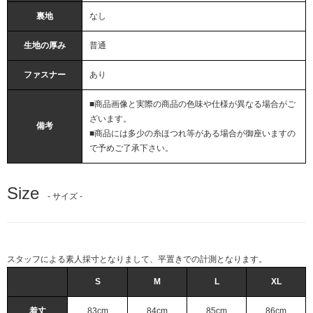
裏地
なし
生地の厚み
普通
ファスナー
あり
■商品画像と実際の商品の色味や仕様が異なる場合がご
ざいます。
備考
■商品には多少の糸ほつれ等がある場合が御座いますの
で予めご了承下さい。
Size
- サイズ -
スタッフによる素人採寸となりまして、平置きでの計測となります。
S
M
L
XL
着丈
83cm
84cm
85cm
86cm