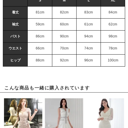
S
M
L
XL
着丈
81cm
82cm
83cm
84cm
袖丈
59cm
60cm
61cm
62cm
バスト
86cm
90cm
94cm
98cm
ウエスト
66cm
70cm
74cm
78cm
ヒップ
88cm
92cm
96cm
100cm
こんな商品も一緒に購入されています