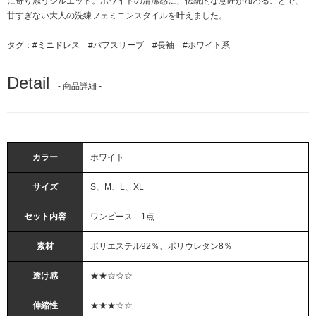
に寄り添うシルエット。ホワイトの清潔感に、伝統的な意匠が加わることで、
甘すぎない大人の洗練フェミニンスタイルを叶えました。
タグ：
#ミニドレス
#パフスリーブ
#長袖
#ホワイト系
Detail
- 商品詳細 -
カラー
ホワイト
サイズ
S、M、L、XL
セット内容
ワンピース 1点
素材
ポリエステル92％、ポリウレタン8％
透け感
★★☆☆☆
伸縮性
★★★☆☆