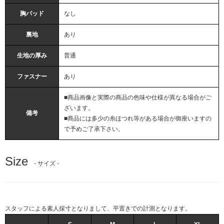
胸パッド
なし
裏地
あり
生地の厚み
普通
ファスナー
あり
■商品画像と実際の商品の色味や仕様が異なる場合がご
ざいます。
備考
■商品には多少の糸ほつれ等がある場合が御座いますの
で予めご了承下さい。
Size
- サイズ -
スタッフによる素人採寸となりまして、平置きでの計測となります。