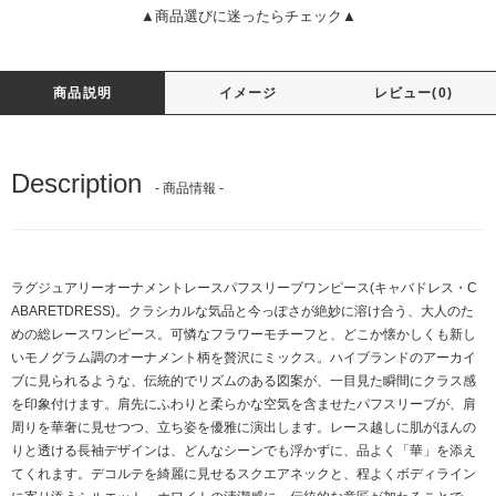
▲商品選びに迷ったらチェック▲
商品説明
イメージ
レビュー(0)
Description
- 商品情報 -
ラグジュアリーオーナメントレースパフスリーブワンピース(キャバドレス・C
ABARETDRESS)。クラシカルな気品と今っぽさが絶妙に溶け合う、大人のた
めの総レースワンピース。可憐なフラワーモチーフと、どこか懐かしくも新し
いモノグラム調のオーナメント柄を贅沢にミックス。ハイブランドのアーカイ
ブに見られるような、伝統的でリズムのある図案が、一目見た瞬間にクラス感
を印象付けます。肩先にふわりと柔らかな空気を含ませたパフスリーブが、肩
周りを華奢に見せつつ、立ち姿を優雅に演出します。レース越しに肌がほんの
りと透ける長袖デザインは、どんなシーンでも浮かずに、品よく「華」を添え
てくれます。デコルテを綺麗に見せるスクエアネックと、程よくボディライン