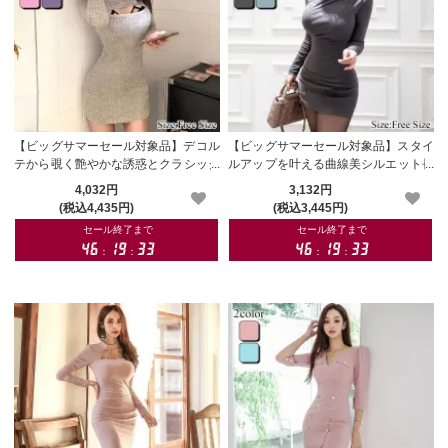
【ビッグサマーセール対象品】デコル
【ビッグサマーセール対象品】スタイ
テから覗く艶やかな誘惑とクラシック
ルアップを叶える曲線美シルエット長
な気品が融合したツイード調ストライ
袖モックネックタイトミニワンピース
4,032円
3,132円
プニットワンピース(キャバドレス・C
(キャバドレス・CABARETDRESS)
(税込4,435円)
(税込3,445円)
ABARETDRESS)