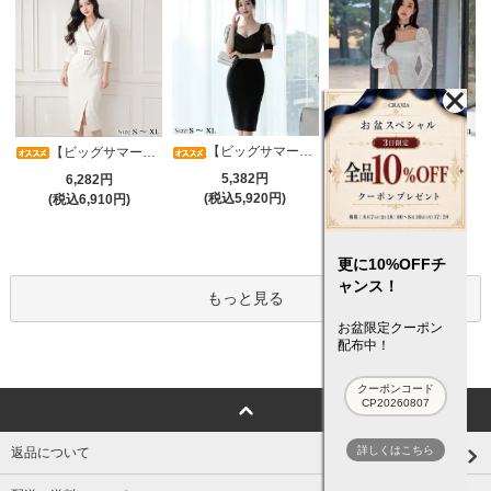
【ビッグサマーセール対象品】光沢シアースリーブが軽やかなカシュクールVネックドレープミディドレス(キャバドレス・CABARETDRESS)
【ビッグサマーセール対象品】アシメカシュクール7分袖ワンピース(キャバドレス・CABARETDRESS)
【ビッグサマーセール対象品】ラグジュアリーオーナメントレースパフスリーブワンピース(キャバドレス・CABARETDRESS)
5,382円
6,282円
5,382円
(税込5,920円)
(税込6,910円)
(税込5,920円)
更に10%OFFチ
ャンス！
もっと見る
お盆限定クーポン
配布中！
クーポンコード
CP20260807
詳しくはこちら
返品について