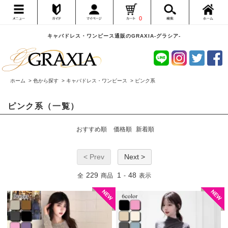
0
キャバドレス・ワンピース通販のGRAXIA-グラシア-
ホーム
>
色から探す
>
キャバドレス・ワンピース
>
ピンク系
ピンク系（一覧）
おすすめ順
価格順
新着順
< Prev
Next >
229
1
48
全
商品
-
表示