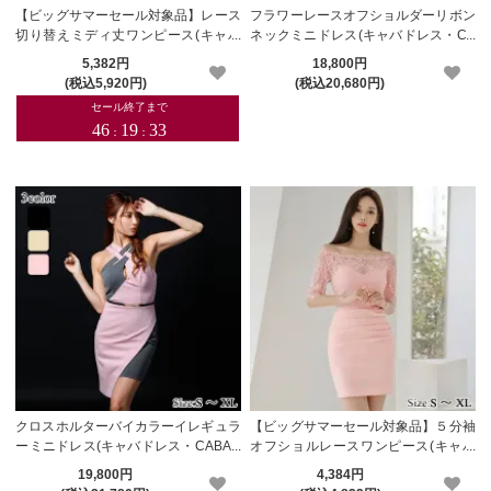
【ビッグサマーセール対象品】レース
フラワーレースオフショルダーリボン
切り替えミディ丈ワンピース(キャバ
ネックミニドレス(キャバドレス・CA
ドレス・CABARETDRESS)
BARETDRESS)【メーカーお取り寄
5,382円
18,800円
せ】
(税込5,920円)
(税込20,680円)
クロスホルターバイカラーイレギュラ
【ビッグサマーセール対象品】５分袖
ーミニドレス(キャバドレス・CABAR
オフショルレースワンピース(キャバ
ETDRESS)【メーカーお取り寄せ】
ドレス・CABARETDRESS)
19,800円
4,384円