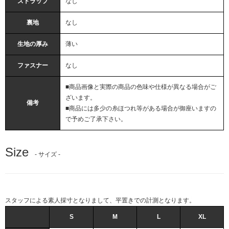
ストラップ
なし
裏地
なし
生地の厚み
薄い
ファスナー
なし
■商品画像と実際の商品の色味や仕様が異なる場合がご
ざいます。
備考
■商品には多少の糸ほつれ等がある場合が御座いますの
で予めご了承下さい。
Size
- サイズ -
スタッフによる素人採寸となりまして、平置きでの計測となります。
S
M
L
XL