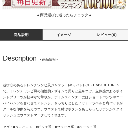
▲商品選びに迷ったらチェック▲
商品説明
イメージ
レビュー(0)
Description
- 商品情報 -
遊び心のあるトレンチワンピ風ジャケット(キャバドレス・CABARETDRES
S)。トレンチワンピ風の個性的デザインで周りと差をつけ、立体感のあるポイ
ントプリーツが軽やかで華やか。ボトムスインナーにはショートパンツやニー
ハイパンツを合わせてアレンジ。きっちりとしたノッチドラペルと肩パッドが
クールな印象を与えつつ、ウエストで結ぶボタンをあしらったリボンがスタイ
リッシュにウエストマークしてくれます。
タグ：
#ジャケット
#ピンク系
#ブラック系
#ベージュ系