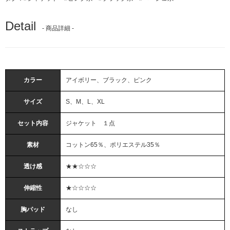
Detail
- 商品詳細 -
カラー
アイボリー、ブラック、ピンク
サイズ
S、M、L、XL
セット内容
ジャケット １点
素材
コットン65％、ポリエステル35％
透け感
★★☆☆☆
伸縮性
★☆☆☆☆
胸パッド
なし