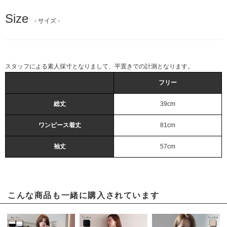
Size
- サイズ -
スタッフによる素人採寸となりまして、平置きでの計測となります。
フリー
総丈
39cm
ワンピース着丈
81cm
袖丈
57cm
こんな商品も一緒に購入されています