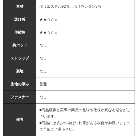
素材
ポリエステル92％、ポリウレタン8％
透け感
★★☆☆☆
伸縮性
★★☆☆☆
胸パッド
なし
ストラップ
なし
裏地
なし
生地の厚み
普通
ファスナー
なし
■商品画像と実際の商品の色味や仕様が異なる場合がご
ざいます。
備考
■商品には多少の糸ほつれ等がある場合が御座いますの
で予めご了承下さい。