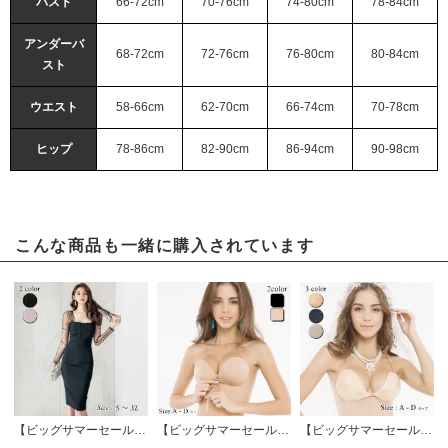
バスト
66-72cm
70-76cm
74-80cm
78-84cm
アンダーバ
68-72cm
72-76cm
76-80cm
80-84cm
スト
ウエスト
58-66cm
62-70cm
66-74cm
70-78cm
ヒップ
78-86cm
82-90cm
86-94cm
90-98cm
こんな商品も一緒に購入されています
【ビッグサマーセール対象品】シアー袖で全体が華奢見えするドッキングワンピース(キャバドレス・CABARETDRESS)
【ビッグサマーセール対象品】バストが盛れるヌードブラ(NUDEBRA)
【ビッグサマーセール対象品】刺繍レースのストラップフリーヌードブラ(NUDEBRA)