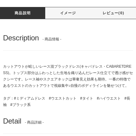
商品説明
イメージ
レビュー(0)
Description
- 商品情報 -
カットアウトが眩しいレース混ブラックドレス(キャバドレス・CABARETDRE
SS)。トップス部分はふわっとした生地を織り込んだレース仕立てで透け感がセ
クシーです。レース袖やスクエアネックは華奢見え効果も期待。一番の特徴で
あるウエストのカットアウトで視線集中♪自慢のボディラインを魅せつけて。
タグ：
#ミディアムドレス
#ウエストカット
#タイト
#ハイウエスト
#長
袖
#ブラック系
Detail
- 商品詳細 -