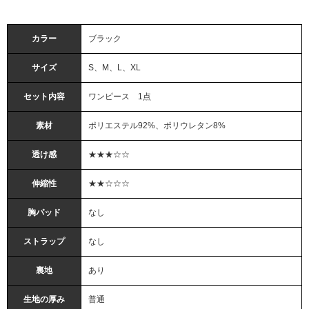
カラー
ブラック
サイズ
S、M、L、XL
セット内容
ワンピース 1点
素材
ポリエステル92%、ポリウレタン8%
透け感
★★★☆☆
伸縮性
★★☆☆☆
胸パッド
なし
ストラップ
なし
裏地
あり
生地の厚み
普通