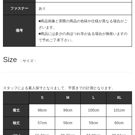
ファスナー
あり
■商品画像と実際の商品の色味や仕様が異なる場合がご
ざいます。
備考
■商品には多少の糸ほつれ等がある場合が御座いますの
で予めご了承下さい。
Size
- サイズ -
スタッフによる素人採寸となりまして、平置きでの計測となります。
S
M
L
XL
着丈
98cm
99cm
100cm
101cm
袖丈
57cm
58cm
59cm
60cm