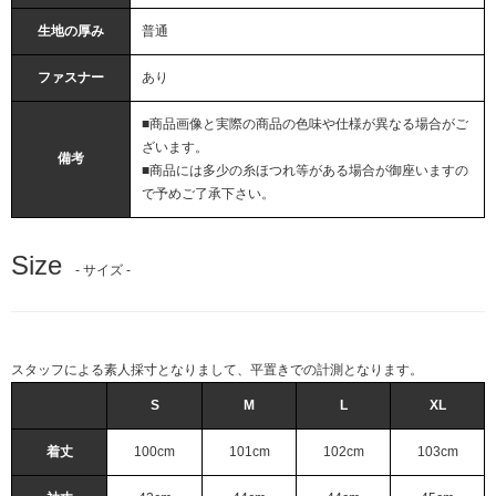
生地の厚み
普通
ファスナー
あり
■商品画像と実際の商品の色味や仕様が異なる場合がご
ざいます。
備考
■商品には多少の糸ほつれ等がある場合が御座いますの
で予めご了承下さい。
Size
- サイズ -
スタッフによる素人採寸となりまして、平置きでの計測となります。
S
M
L
XL
着丈
100cm
101cm
102cm
103cm