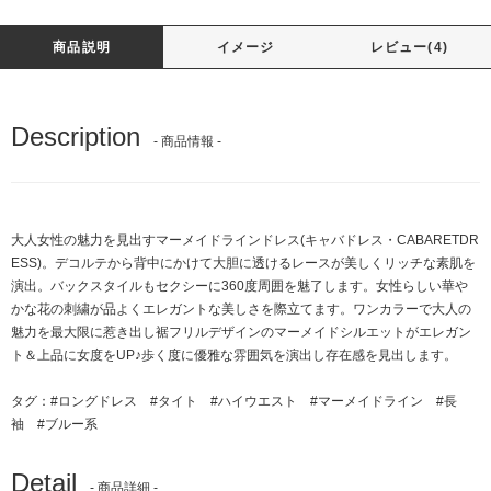
商品説明
イメージ
レビュー(4)
Description
- 商品情報 -
大人女性の魅力を見出すマーメイドラインドレス(キャバドレス・CABARETDR
ESS)。デコルテから背中にかけて大胆に透けるレースが美しくリッチな素肌を
演出。バックスタイルもセクシーに360度周囲を魅了します。女性らしい華や
かな花の刺繍が品よくエレガントな美しさを際立てます。ワンカラーで大人の
魅力を最大限に惹き出し裾フリルデザインのマーメイドシルエットがエレガン
ト＆上品に女度をUP♪歩く度に優雅な雰囲気を演出し存在感を見出します。
タグ：
#ロングドレス
#タイト
#ハイウエスト
#マーメイドライン
#長
袖
#ブルー系
Detail
- 商品詳細 -