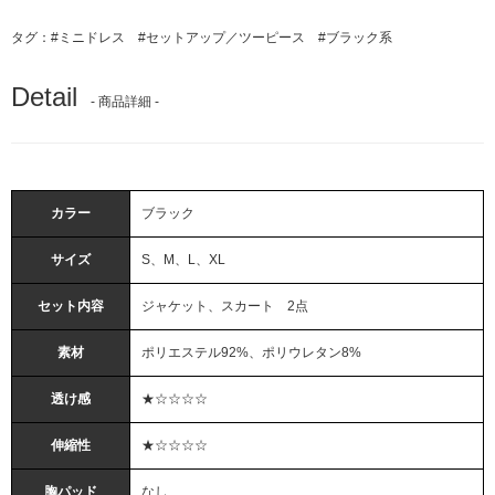
タグ：
#ミニドレス
#セットアップ／ツーピース
#ブラック系
Detail
- 商品詳細 -
カラー
ブラック
サイズ
S、M、L、XL
セット内容
ジャケット、スカート 2点
素材
ポリエステル92%、ポリウレタン8%
透け感
★☆☆☆☆
伸縮性
★☆☆☆☆
胸パッド
なし