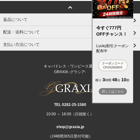
返品について
今すぐ777円
配送・送料について
OFFチャンス！
支払い方法について
Lucky割引クーポン
配布中
クーポンコード
キャバドレス・ワンピース通販
CP20260805
GRAXIA -グラシア-
3
48
9
残り
時間
分
秒
詳しくはこちら
TEL 0282‐25‐1580
10:00 ～ 18:00（日祝除く）
shop@graxia.jp
（24時間365日受付可能）