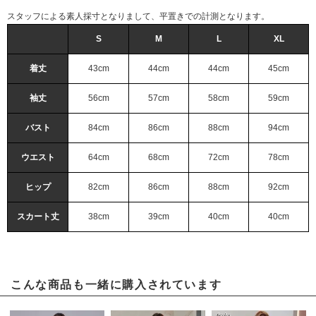
スタッフによる素人採寸となりまして、平置きでの計測となります。
S
M
L
XL
着丈
43cm
44cm
44cm
45cm
袖丈
56cm
57cm
58cm
59cm
バスト
84cm
86cm
88cm
94cm
ウエスト
64cm
68cm
72cm
78cm
ヒップ
82cm
86cm
88cm
92cm
スカート丈
38cm
39cm
40cm
40cm
こんな商品も一緒に購入されています