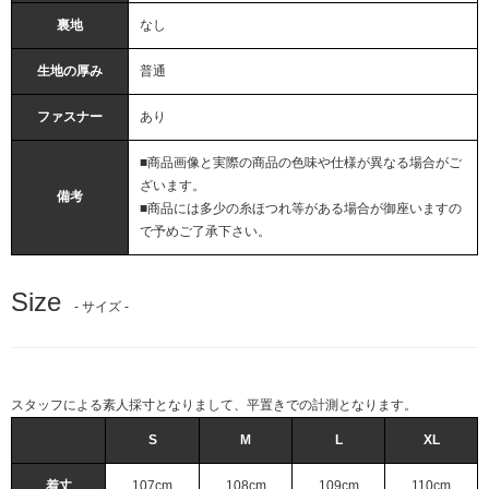
裏地
なし
生地の厚み
普通
ファスナー
あり
■商品画像と実際の商品の色味や仕様が異なる場合がご
ざいます。
備考
■商品には多少の糸ほつれ等がある場合が御座いますの
で予めご了承下さい。
Size
- サイズ -
スタッフによる素人採寸となりまして、平置きでの計測となります。
S
M
L
XL
着丈
107cm
108cm
109cm
110cm