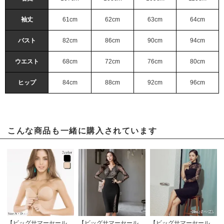
袖丈
61cm
62cm
63cm
64cm
バスト
82cm
86cm
90cm
94cm
ウエスト
68cm
72cm
76cm
80cm
ヒップ
84cm
88cm
92cm
96cm
こんな商品も一緒に購入されています
【ビッグサマーセール対象品】バストが盛れるヌードブラ(NUDEBRA)
【ビッグサマーセール対象品】シックで大人の魅力たっぷりのワンピースドレス(キャバドレス・CABARETDRESS)
【ビッグサマーセール対象品】アシメデザインのクールでスタイリッシュなタイトドレス(キャバドレス・CABARETDRESS)