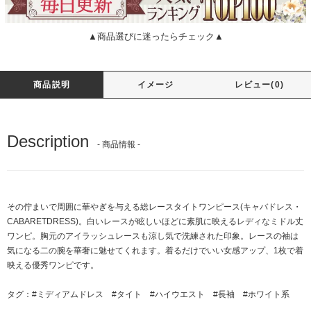
▲商品選びに迷ったらチェック▲
商品説明
イメージ
レビュー(0)
Description
- 商品情報 -
その佇まいで周囲に華やぎを与える総レースタイトワンピース(キャバドレス・
CABARETDRESS)。白いレースが眩しいほどに素肌に映えるレディなミドル丈
ワンピ。胸元のアイラッシュレースも涼し気で洗練された印象。レースの袖は
気になる二の腕を華奢に魅せてくれます。着るだけでいい女感アップ、1枚で着
映える優秀ワンピです。
タグ：
#ミディアムドレス
#タイト
#ハイウエスト
#長袖
#ホワイト系