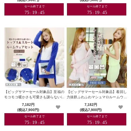
品】
【ビッグサマーセール対象品】至福の
【ビッグサマーセール対象品】着回し
モコモコ暖かさも可愛さも譲らない長
力抜群ふわふわマシュマロルームウェ
袖トップス＆スカート上下セット(RO
ア3点セット(ROOMWEAR)【メーカ
7,182円
7,182円
OMWEAR)【メーカーお取り寄せ品】
ーお取り寄せ品】
(税込7,900円)
(税込7,900円)