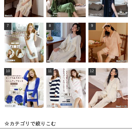
7
8
9
10
11
12
☆カテゴリで絞りこむ