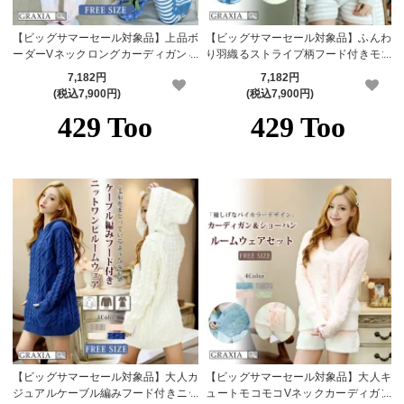
【ビッグサマーセール対象品】上品ボ
【ビッグサマーセール対象品】ふんわ
ーダーVネックロングカーディガン＆
り羽織るストライプ柄フード付きモコ
ロングパンツモコモコルームウェアセ
モコガウン＆ショートパンツセットル
7,182円
7,182円
ット(ROOMWEAR)【メーカーお取り
ームウェア(ROOMWEAR)【メーカー
(税込7,900円)
(税込7,900円)
寄せ品】
お取り寄せ品】
【ビッグサマーセール対象品】大人カ
【ビッグサマーセール対象品】大人キ
ジュアルケーブル編みフード付きニッ
ュートモコモコVネックカーディガン