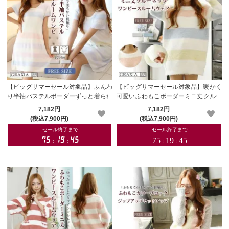
【ビッグサマーセール対象品】ふんわ
【ビッグサマーセール対象品】暖かく
り半袖パステルボーダーずっと着られ
可愛いふわもこボーダーミニ丈クルー
るルームワンピ(ROOMWEAR)【メー
ネックワンピースルームウェア(ROO
7,182円
7,182円
カーお取り寄せ品】
MWEAR)【メーカーお取り寄せ品】
(税込7,900円)
(税込7,900円)