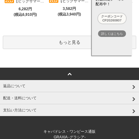
【ビッグサマーセール対象品】タイトなボディラインが引き立つニットワンピース(キャバドレス・CABARETDRESS)
【ビッグサマーセール対象品】アシメカシュクール7分袖ワンピース(キャバドレス・CABARETDRESS)
【ビッグサマーセール対象品】光沢シアースリーブが軽やかなカシュクールVネックドレープミディドレス(キャバドレス・CABARETDRESS)
配布中！
3,582円
6,282円
5,382円
(税込3,940円)
(税込6,910円)
(税込5,920円)
クーポンコード
CP20260807
詳しくはこちら
もっと見る
返品について
配送・送料について
支払い方法について
キャバドレス・ワンピース通販
GRAXIA -グラシア-