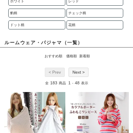
ホワイト
レッド
豹柄
チェック柄
ドット柄
花柄
ルームウェア・パジャマ（一覧）
おすすめ順
価格順
新着順
< Prev
Next >
183
1
48
全
商品
-
表示