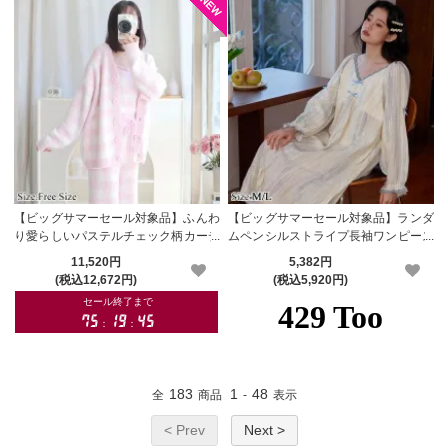
【ビッグサマーセール対象品】ふんわ
【ビッグサマーセール対象品】ランダ
り愛らしいパステルチェック柄カーデ
ムペンシルストライプ長袖ワンピース
ィガン＆キャミソールルームウェア(R
パジャマ(PAJAMA)
11,520円
5,382円
OOMWEAR)
(税込12,672円)
(税込5,920円)
183
1
48
全
商品
-
表示
< Prev
Next >