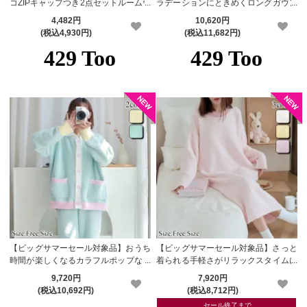
コZIPキャップつき2点セットルームウ
ラデーションにときめくロングガウン
ェア(ROOMWEAR)【メーカーお取り
のふわもこ3点ルームウェア(ROOMW
4,482円
10,620円
寄せ品】
EAR)
(税込4,930円)
(税込11,682円)
【ビッグサマーセール対象品】おうち
【ビッグサマーセール対象品】さっと
時間が楽しくなるカラフルポップなリ
着られる手軽さがリラックスタイムに
ラックスルームウェア(ROOMWEAR)
ぴったりなルームウェア(ROOMWEA
9,720円
7,920円
R)
(税込10,692円)
(税込8,712円)