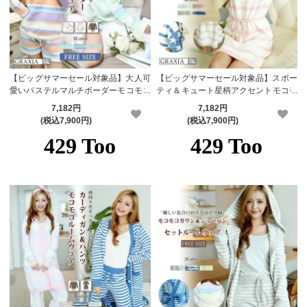
【ビッグサマーセール対象品】大人可
【ビッグサマーセール対象品】スポー
愛いパステルマルチボーダーモコモコ
ティ＆キュート星柄アクセントモコモ
ニットセットアップルームウェア(RO
コ半袖ボーダーワンピースルームウェ
7,182円
7,182円
OMWEAR)【メーカーお取り寄せ品】
ア(ROOMWEAR)【メーカーお取り寄
(税込7,900円)
(税込7,900円)
せ品】