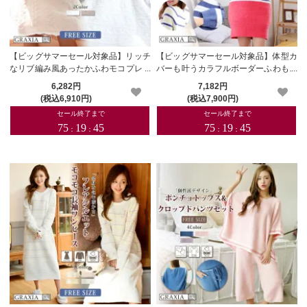
【ビッグサマーセール対象品】リッチ
【ビッグサマーセール対象品】体型カ
なリブ編み風あったかふわモコプレミ
バーも叶うカラフルボーダーふわもこ
アムブランケット(HOMEGOODS)
ワンピース(ROOMWEAR)【メーカー
6,282円
7,182円
【メーカーお取り寄せ品】
お取り寄せ品】
(税込6,910円)
(税込7,900円)