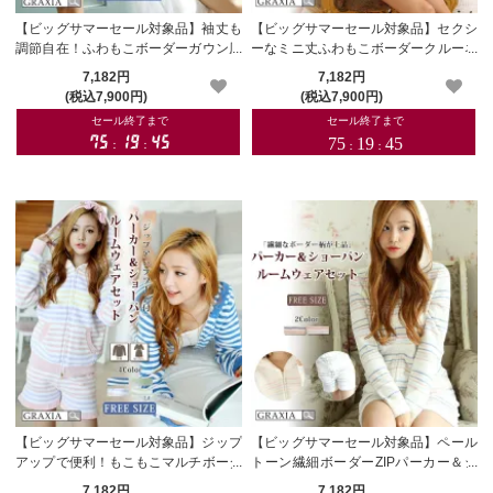
【ビッグサマーセール対象品】袖丈も
【ビッグサマーセール対象品】セクシ
調節自在！ふわもこボーダーガウン風
ーなミニ丈ふわもこボーダークルーネ
ショート丈ルームウェア(ROOMWEA
ックワンピースルームウェア(ROOM
7,182円
7,182円
R)【メーカーお取り寄せ品】
WEAR)【メーカーお取り寄せ品】
(税込7,900円)
(税込7,900円)
【ビッグサマーセール対象品】ジップ
【ビッグサマーセール対象品】ペール
アップで便利！もこもこマルチボーダ
トーン繊細ボーダーZIPパーカー＆シ
ーパーカー＆ショートパンツルームウ
ョートパンツルームウェアセット(RO
7,182円
7,182円