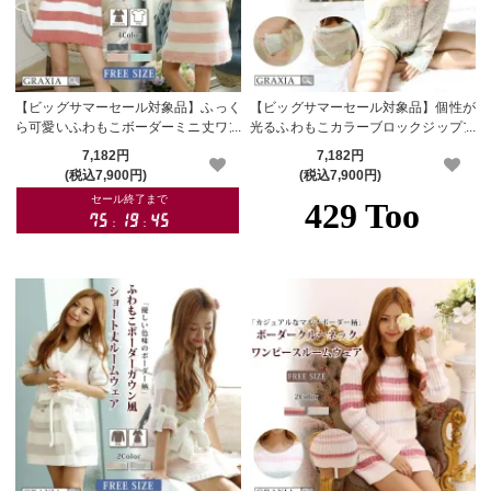
【ビッグサマーセール対象品】ふっく
【ビッグサマーセール対象品】個性が
ら可愛いふわもこボーダーミニ丈ワン
光るふわもこカラーブロックジップア
ピースルームウェア(ROOMWEAR)
ップセットアップ(ROOMWEAR)【メ
7,182円
7,182円
【メーカーお取り寄せ品】
ーカーお取り寄せ品】
(税込7,900円)
(税込7,900円)