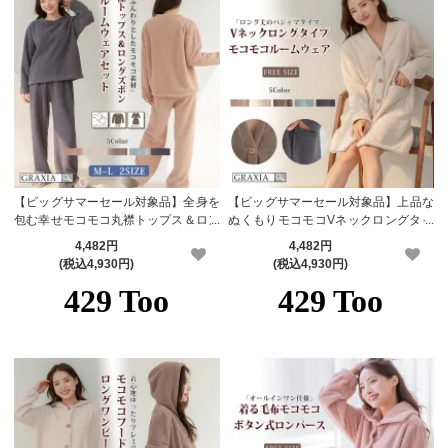
【ビッグサマーセール対象品】全身を
【ビッグサマーセール対象品】上品な
包む幸せモコモコ丸襟トップス＆ロン
ぬくもりモコモコVネックロングタイ
グズボンセットルームウェア(ROOM
プルームウェア(ROOMWEAR)【メー
4,482円
4,482円
WEAR)【メーカーお取り寄せ品】
カーお取り寄せ品】
(税込4,930円)
(税込4,930円)