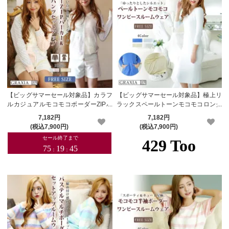
【ビッグサマーセール対象品】カラフ
【ビッグサマーセール対象品】極上リ
ルカジュアルモコモコボーダーZIPパ
ラックスペールトーンモコモコロング
ーカー＆ハーフパンツセットアップ(R
ワンピースルームウェア(ROOMWEA
7,182円
7,182円
OOMWEAR)【メーカーお取り寄せ
R)【メーカーお取り寄せ品】
(税込7,900円)
(税込7,900円)
品】