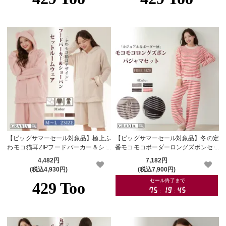
【ビッグサマーセール対象品】極上ふ
【ビッグサマーセール対象品】冬の定
わモコ猫耳ZIPフードパーカー＆ショ
番モコモコボーダーロングズボンセッ
ートパンツセットルームウェア(ROO
トパジャマ(PAJAMA)【メーカーお取
4,482円
7,182円
MWEAR)【メーカーお取り寄せ品】
り寄せ品】
(税込4,930円)
(税込7,900円)