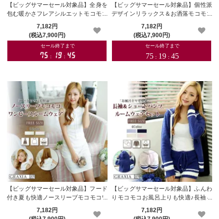
【ビッグサマーセール対象品】全身を
【ビッグサマーセール対象品】個性派
包む暖かさフレアシルエットモコモコ
デザインリラックス＆お洒落モコモコ
長袖ワンピース(ROOMWEAR)【メー
上下ルームウェアセット(ROOMWEA
7,182円
7,182円
カーお取り寄せ品】
R)【メーカーお取り寄せ品】
(税込7,900円)
(税込7,900円)
【ビッグサマーセール対象品】フード
【ビッグサマーセール対象品】ふんわ
付き夏も快適ノースリーブモコモコワ
りモコモコお風呂上りも快適♪長袖＆
ンピースルームウェア(ROOMWEAR)
ショートパンツルームウェアセット(R
7,182円
7,182円
【メーカーお取り寄せ品】
OOMWEAR)【メーカーお取り寄せ
(税込7,900円)
(税込7,900円)