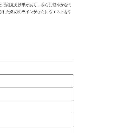
とで細見え効果があり、さらに軽やかなミ
された斜めのラインがさらにウエストを引
。