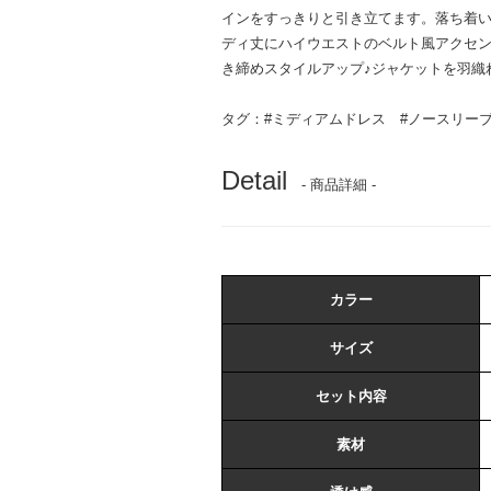
インをすっきりと引き立てます。落ち着
ディ丈にハイウエストのベルト風アクセ
き締めスタイルアップ♪ジャケットを羽織
タグ：
#ミディアムドレス
#ノースリー
Detail
- 商品詳細 -
カラー
サイズ
セット内容
素材