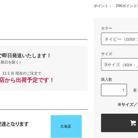
ポイント： 296ポイント
カラー
サイズ
で即日発送いたします！
・祝日を除く）
）11:1 分 現在のご注文で
当店から出荷予定です！
購入数
着
※サイズ／