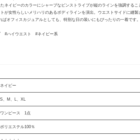
いたネイビーのカラーにシャープなピンストライプが縦のラインを強調するこ
ントが女性らしいメリハリのあるボディラインを演出。ウエストサイドに縫製
ればオフィスカジュアルとしても、特別な日の装いにもぴったりの一着です
ブ
#ハイウエスト
#ネイビー系
ネイビー
S、M、L、XL
ワンピース 1点
ポリエステル100％