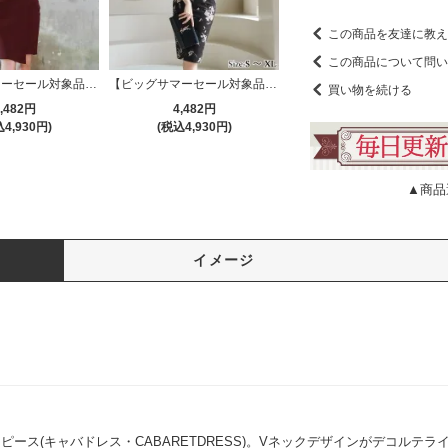
この商品を友達に教え
この商品について問い
【ビッグサマーセール対象品】透け感とソフトな感触でレディライクに仕立てたカシュクールワンピース(キャバドレス・CABARETDRESS)
【ビッグサマーセール対象品】フラワーデザインが落ちつきのある上品なワンピース(キャバドレス・CABARETDRESS)
買い物を続ける
,482円
4,482円
4,930円)
(税込4,930円)
▲商品
イメージ
ース(キャバドレス・CABARETDRESS)。Vネックデザインがデコルテ