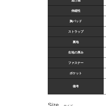
透け感
伸縮性
胸パッド
ストラップ
裏地
生地の厚み
ファスナー
ポケット
備考
Size
- サイズ -