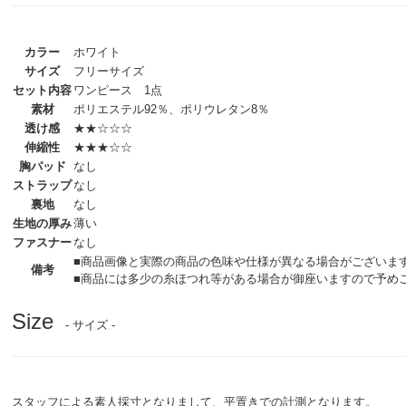
カラー
ホワイト
サイズ
フリーサイズ
セット内容
ワンピース 1点
素材
ポリエステル92％、ポリウレタン8％
透け感
★★☆☆☆
伸縮性
★★★☆☆
胸パッド
なし
ストラップ
なし
裏地
なし
生地の厚み
薄い
ファスナー
なし
■商品画像と実際の商品の色味や仕様が異なる場合がございま
備考
■商品には多少の糸ほつれ等がある場合が御座いますので予め
Size
- サイズ -
スタッフによる素人採寸となりまして、平置きでの計測となります。