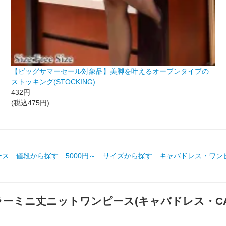
【ビッグサマーセール対象品】美脚を叶えるオープンタイプの
ストッキング(STOCKING)
432円
(税込475円)
ース
値段から探す
5000円～
サイズから探す
キャバドレス・ワン
ミニ丈ニットワンピース(キャバドレス・CABA