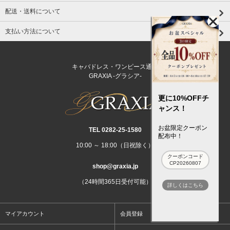
配送・送料について
支払い方法について
キャバドレス・ワンピース通販
GRAXIA -グラシア-
更に10%OFFチ
ャンス！
お盆限定クーポン
TEL 0282‐25‐1580
配布中！
10:00 ～ 18:00（日祝除く）
クーポンコード
CP20260807
shop@graxia.jp
（24時間365日受付可能）
詳しくはこちら
マイアカウント
会員登録