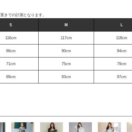
平置きでの計測となります。
S
M
L
116cm
117cm
118cm
86cm
90cm
94cm
71cm
75cm
79cm
89cm
93cm
97cm