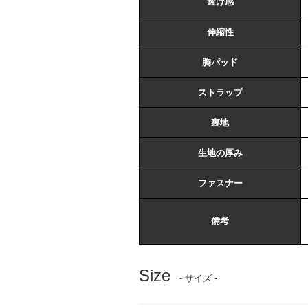
透け感
伸縮性
胸パッド
ストラップ
裏地
生地の厚み
ファスナー
備考
Size
- サイズ -