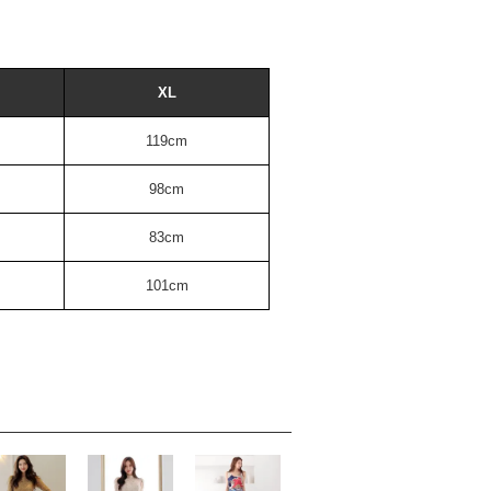
XL
119cm
98cm
83cm
101cm