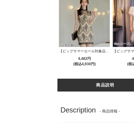
【ビッグサマーセール対象品】ヌーディなフラワーレースのミニドレス(キャバドレス・CABARETDRESS)
4,482円
4
(税込4,930円)
(税込
商品説明
Description
- 商品情報 -