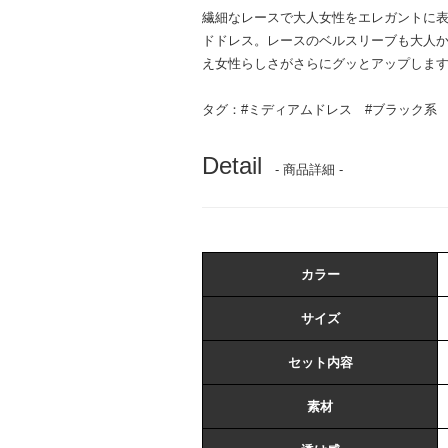
繊細なレースで大人女性をエレガントに表現
ドドレス。レースのベルスリーブも大人
え女性らしさがさらにグッとアップしま
タグ：
#ミディアムドレス
#ブラック系
Detail
- 商品詳細 -
カラー
サイズ
セット内容
素材