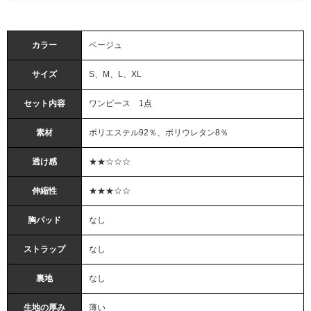
カラー
ベージュ
サイズ
S、M、L、XL
セット内容
ワンピース 1点
素材
ポリエステル92％、ポリウレタン8％
透け感
★★☆☆☆
伸縮性
★★★☆☆
胸パッド
なし
ストラップ
なし
裏地
なし
生地の厚み
薄い