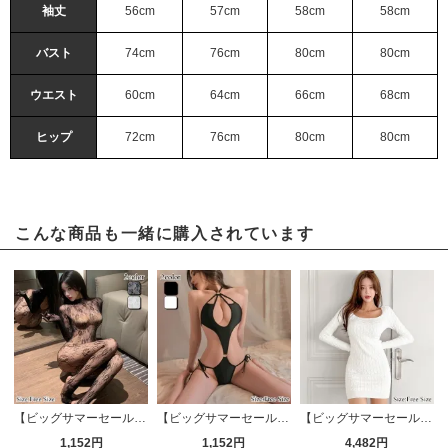
袖丈
56cm
57cm
58cm
58cm
バスト
74cm
76cm
80cm
80cm
ウエスト
60cm
64cm
66cm
68cm
ヒップ
72cm
76cm
80cm
80cm
こんな商品も一緒に購入されています
【ビッグサマーセール対象品】指の先までツタのように全身を這うクロッチレスボディストッキング(STOCKING)
【ビッグサマーセール対象品】スタイリッシュなストリングにドキドキなテディ(TEDDY)
【ビッグサマーセール対象品】ケーブル網がすっきり細見えタイトニットワンピース(キャバドレス・CABARETDRESS)
1,152円
1,152円
4,482円