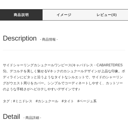
商品説明
イメージ
レビュー(0)
Description
- 商品情報 -
サイドシャーリングカシュクールワンピース(キャバドレス・CABARETDRES
S)。デコルテを美しく魅せるVネックのカシュクールデザインが上品な印象。ボ
ディラインにピタッと沿うようなタイトなシルエットで、サイドのシャーリン
グがウエスト周りをカバー。シンプルでコーディネートしやすく、カットソー
のような手軽さがヘビロテしやすいデザインです♪
タグ：
#ミニドレス
#カシュクール
#タイト
#ベージュ系
Detail
- 商品詳細 -