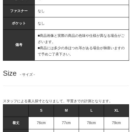
ファスナー
なし
ポケット
なし
■商品画像と実際の商品の色味や仕様が異なる場合がご
ざいます。
備考
■商品には多少の糸ほつれ等がある場合が御座いますの
で予めご了承下さい。
Size
- サイズ -
スタッフによる素人採寸となりまして、平置きでの計測となります。
S
M
L
XL
着丈
76cm
77cm
78cm
79cm