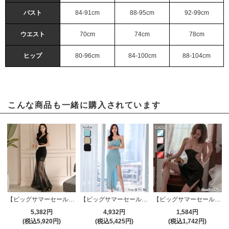
バスト
84-91cm
88-95cm
92-99cm
ウエスト
70cm
74cm
78cm
ヒップ
80-96cm
84-100cm
88-104cm
こんな商品も一緒に購入されています
【ビッグサマーセール対象品】シースルーベールで美脚をつくるロングドドレス(キャバドレス・CABARETDRESS)
【ビッグサマーセール対象品】ギャザーとゴールドチェーンが華やかなワンピースドレス(キャバドレス・CABARETDRESS)
【ビッグサマーセール対象品】シアーな透け感のレースをあしらって妖艶に仕上げたベビードール(BABYDOLL)
5,382円
4,932円
1,584円
(税込5,920円)
(税込5,425円)
(税込1,742円)