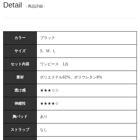
Detail
- 商品詳細 -
カラー
ブラック
サイズ
S、M、L
セット内容
ワンピース 1点
素材
ポリエステル92%、ポリウレタン8%
透け感
★★★☆☆
伸縮性
★★★★☆
胸パッド
あり
ストラップ
なし