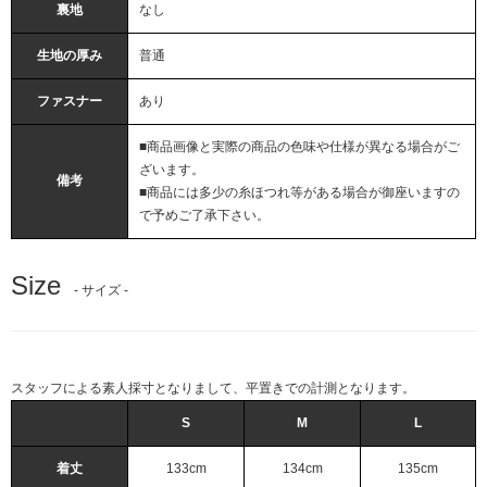
裏地
なし
生地の厚み
普通
ファスナー
あり
■商品画像と実際の商品の色味や仕様が異なる場合がご
ざいます。
備考
■商品には多少の糸ほつれ等がある場合が御座いますの
で予めご了承下さい。
Size
- サイズ -
スタッフによる素人採寸となりまして、平置きでの計測となります。
S
M
L
着丈
133cm
134cm
135cm