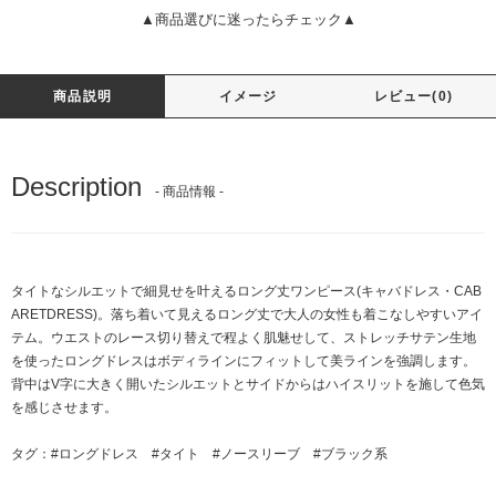
▲商品選びに迷ったらチェック▲
商品説明
イメージ
レビュー(0)
Description
- 商品情報 -
タイトなシルエットで細見せを叶えるロング丈ワンピース(キャバドレス・CAB
ARETDRESS)。落ち着いて見えるロング丈で大人の女性も着こなしやすいアイ
テム。ウエストのレース切り替えで程よく肌魅せして、ストレッチサテン生地
を使ったロングドレスはボディラインにフィットして美ラインを強調します。
背中はV字に大きく開いたシルエットとサイドからはハイスリットを施して色気
を感じさせます。
タグ：
#ロングドレス
#タイト
#ノースリーブ
#ブラック系