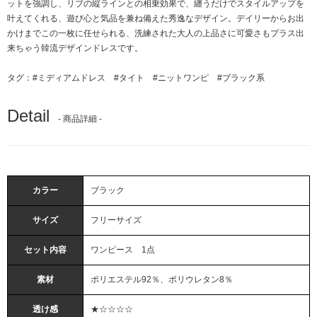
ットを強調し、リブの縦ラインとの相乗効果で、纏うだけでスタイルアップを
叶えてくれる、遊び心と気品を兼ね備えた秀逸なデザイン。デイリーからお出
かけまでこの一枚に任せられる、洗練された大人の上品さに可愛さもプラス出
来ちゃう韓流デザインドレスです。
タグ：
#ミディアムドレス
#タイト
#ニットワンピ
#ブラック系
Detail
- 商品詳細 -
カラー
ブラック
サイズ
フリーサイズ
セット内容
ワンピース 1点
素材
ポリエステル92％、ポリウレタン8％
透け感
★☆☆☆☆