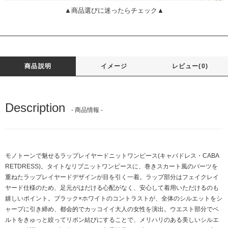
▲商品選びに迷ったらチェック▲
商品説明
イメージ
レビュー(0)
Description
- 商品情報 -
モノトーンで魅せるラップレイヤードニットワンピース(キャバドレス・CABA
RETDRESS)。タイトなリブニットワンピースに、巻きスカート風のパーツを
重ねたラップレイヤードデザインが目を引く一着。ラップ部分はフェイクレイ
ヤード仕様のため、足元がはだける心配がなく、安心して着用いただけるのも
嬉しいポイント。ブラック×ホワイトのコントラストが、全体のシルエットをシ
ャープに引き締め、都会的でカッコイイ大人の女性を演出。ウエスト部分でベ
ルトをきゅっと絞ってリボン結びにすることで、メリハリのある美しいシルエ