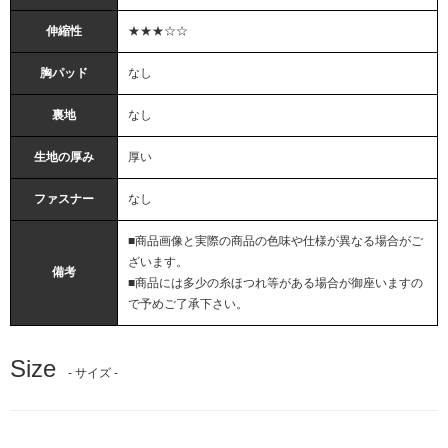
伸縮性
★★★☆☆
胸パッド
なし
裏地
なし
生地の厚み
厚い
ファスナー
なし
■商品画像と実際の商品の色味や仕様が異なる場合がご
ざいます。
備考
■商品には多少の糸ほつれ等がある場合が御座いますの
で予めご了承下さい。
Size
- サイズ -