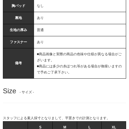
胸パッド
なし
裏地
あり
生地の厚み
普通
ファスナー
あり
■商品画像と実際の商品の色味や仕様が異なる場合がご
ざいます。
備考
■商品には多少の糸ほつれ等がある場合が御座いますの
で予めご了承下さい。
Size
- サイズ -
スタッフによる素人採寸となりまして、平置きでの計測となります。
S
M
L
XL