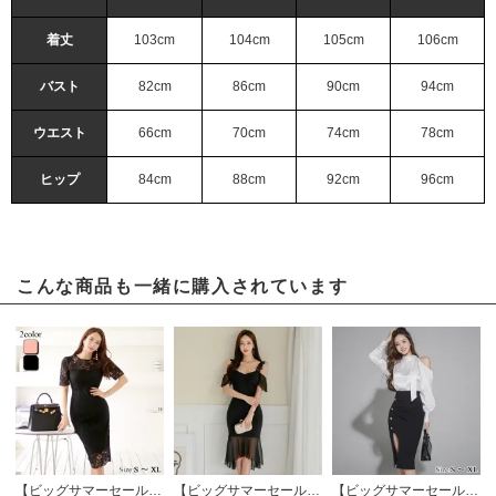
着丈
103cm
104cm
105cm
106cm
バスト
82cm
86cm
90cm
94cm
ウエスト
66cm
70cm
74cm
78cm
ヒップ
84cm
88cm
92cm
96cm
こんな商品も一緒に購入されています
【ビッグサマーセール対象品】着るシーンを選ばない総レースワンピース(キャバドレス・CABARETDRESS)
【ビッグサマーセール対象品】オープンショルダーがセクシーな色気を醸し出すワンピース(キャバドレス・CABARETDRESS)
【ビッグサマーセール対象品】艶やかサテン×美シルエット大人のためのオフショルダーセットアップ(キャバドレス・CABARETDRESS)