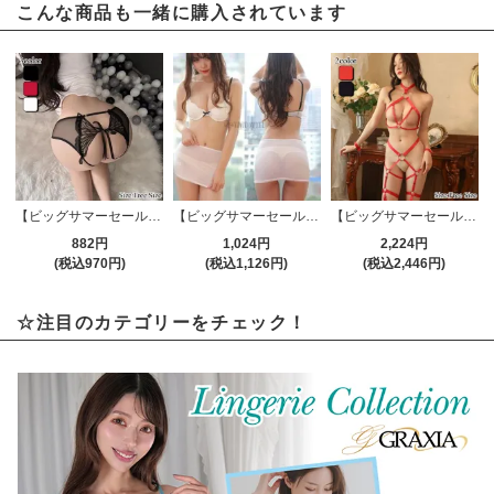
こんな商品も一緒に購入されています
【ビッグサマーセール対象品】バタフライモチーフオープンクロッチTバック・ショーツ(T-BACK・SHORTS)
【ビッグサマーセール対象品】うっすら肌の透けるセクシーミニスカート(SKIRT) ホワイト
【ビッグサマーセール対象品】極限の露出でボンデージ感が止まらないガーターランジェリー(GARTER LINGERIE)
882円
1,024円
2,224円
(税込970円)
(税込1,126円)
(税込2,446円)
☆注目のカテゴリーをチェック！