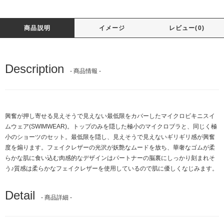
商品説明
イメージ
レビュー(0)
Description
- 商品情報 -
興奮が押し寄せる見えそうで見えない最低限をカバーしたマイクロビキニスイ
ムウェア(SWIMWEAR)。トップのみを隠した極小のマイクロブラと、同じく極
小のショーツのセット。最低限を隠し、見えそうで見えないギリギリ感が興奮
度を煽ります。フェイクレザーの光沢が妖艶なムードを放ち、華奢なゴムが柔
らかな肌に食い込む肉感的なデザインはパートナーの脳裏にしっかり刻まれそ
う♪質感は柔らかなフェイクレザーを使用しているので肌に優しくなじみます。
Detail
- 商品詳細 -