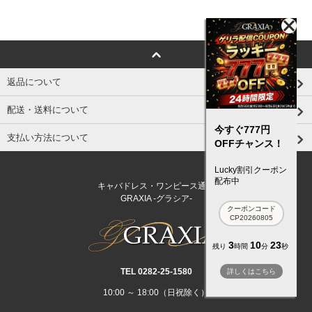
返品について
配送・送料について
今すぐ777円
支払い方法について
OFFチャンス！
Lucky割引クーポン
配布中
キャバドレス・ワンピース通販
GRAXIA -グラシア-
クーポンコード
CP20260805
3
10
23
残り
時間
分
秒
TEL 0282‐25‐1580
詳しくはこちら
10:00 ～ 18:00（日祝除く）