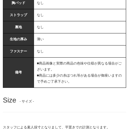
胸パッド
なし
ストラップ
なし
裏地
なし
生地の厚み
薄い
ファスナー
なし
■商品画像と実際の商品の色味や仕様が異なる場合がご
ざいます。
備考
■商品には多少の糸ほつれ等がある場合が御座いますの
で予めご了承下さい。
Size
- サイズ -
スタッフによる素人採寸となりまして、平置きでの計測となります。