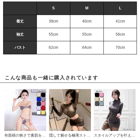
S
M
L
着丈
39cm
40cm
41cm
袖丈
55cm
55cm
56cm
バスト
62cm
64cm
70cm
こんな商品も一緒に購入されています
布面積の狭さで素肌を露出させ色気を抑えきれないブラ・ショーツセット(BRA・SHORTS SET)
隠して魅せる極薄ストッキング生地がボディラインを鮮明に暴くメタルリングミニワンピベビードール(BABYDOLL)
スタイルアップを叶える曲線美シルエット長袖モックネックタイトミニワンピース(キャバドレス・CABARETDRESS)