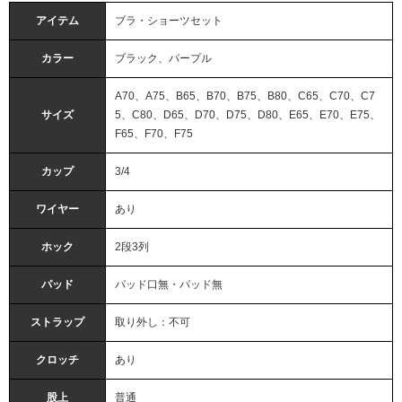
アイテム
ブラ・ショーツセット
カラー
ブラック、パープル
A70、A75、B65、B70、B75、B80、C65、C70、C7
サイズ
5、C80、D65、D70、D75、D80、E65、E70、E75、
F65、F70、F75
カップ
3/4
ワイヤー
あり
ホック
2段3列
パッド
パッド口無・パッド無
ストラップ
取り外し：不可
クロッチ
あり
股上
普通