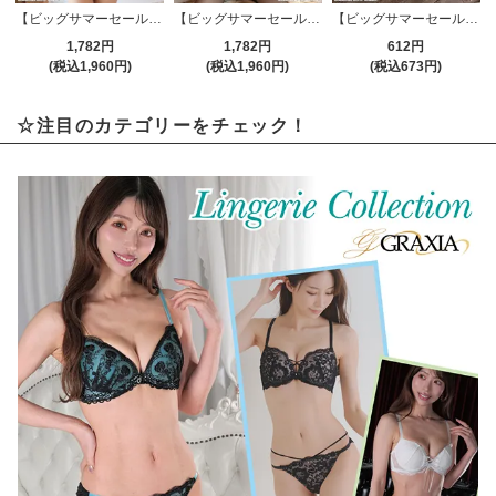
【ビッグサマーセール対象品】バスルームでもパートナーを魅了するブラ・ショーツセット(BRA・SHORTS SET)
【ビッグサマーセール対象品】レースの透け感が色っぽい秘書風コスプレ(COSPLAY)
【ビッグサマーセール対象品】素肌感を強く感じられるほどのシースルー感が色っぽさを漂わせるパンティストッキング(STOCKING)
1,782円
1,782円
612円
(税込1,960円)
(税込1,960円)
(税込673円)
☆注目のカテゴリーをチェック！