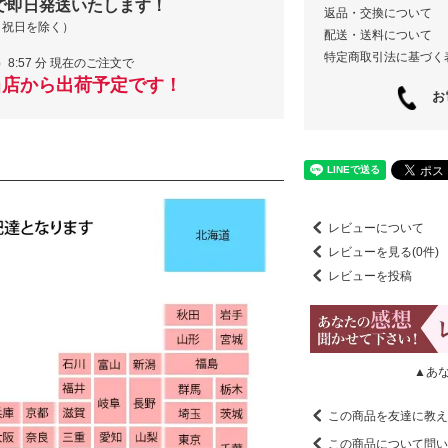
で即日発送いたします！
返品・交換について
・祝日を除く）
配送・送料について
特定商取引法に基づく
）8:57 分 現在のご注文で
当店から出荷予定です！
お電
レビューについて
レビューを見る(0件)
レビューを投稿
▲あ
この商品を友達に教え
この商品について問い