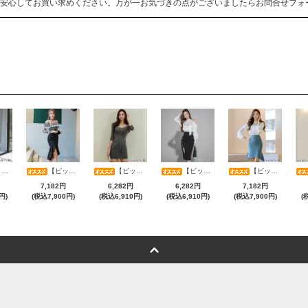
安心してお買い求めください。万が一お気づきの点がございましたらお問合せフォ
RESS)
【ビッグサマーセール対象品】総レースオフショルブラウス×ハイウエストマーメイドスカートセットアップ(キャバドレス・CABARETDRESS)
【ビッグサマーセール対象品】スーツライク素材で魅せる知的な大人ストライプタイトワンピース(キャバドレス・CABARETDRESS)
【ビッグサマーセール対象品】艶やかサテン×美シルエット大人のためのオフショルダーセットアップ(キャバドレス・CABARETDRESS)
【ビッグサマーセール対象品】美麗レースベルスリーブトップス＆パールタイトスカートセットアップ(キャバドレス・CABARETDRESS)
7,182円
6,282円
6,282円
7,182円
円)
(税込7,900円)
(税込6,910円)
(税込6,910円)
(税込7,900円)
(