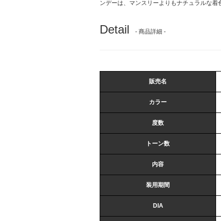
ンデーは、マンスリーよりもナチュラルな着
Detail
- 商品詳細 -
販売名
カラー
度数
トーン数
内容
装用期間
DIA