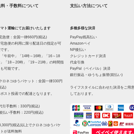
送料・手数料について
支払い方法について
ヤマト運輸にてお届けいたします
多種多様な決済
宅急便：全国一律660円(税込)
PayPay残高払い
宅急便の利用に限り配送日の指定が可
Amazonペイ
能です。
NP後払い
午前中」「14時～16時」「16～18
クレジットカード決済
」「18～20時」「19～21時」の時間指
代金引換
定も可能です。
PayPal（ペイパル）決済
銀行振込・ゆうちょ振替(前払い)
クロネコゆうパケット：全国一律330円
税込)
ライフスタイルに合わせた決済をご用
ポスト投函での配達となります。
しております。
代引手数料：330円(税込)
後払い手数料：220円(税込)
3,300円(税込)以上でクロネコゆうパケ
ットが送料無料