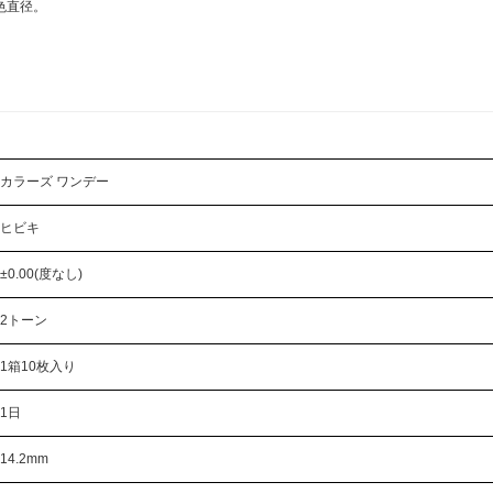
⾊直径。
カラーズ ワンデー
ヒビキ
±0.00(度なし)
2トーン
1箱10枚入り
1日
14.2mm