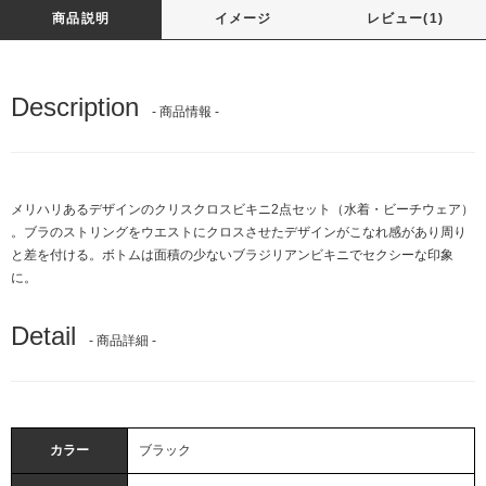
商品説明
イメージ
レビュー(1)
Description
- 商品情報 -
メリハリあるデザインのクリスクロスビキニ2点セット（水着・ビーチウェア）
。ブラのストリングをウエストにクロスさせたデザインがこなれ感があり周り
と差を付ける。ボトムは面積の少ないブラジリアンビキニでセクシーな印象
に。
Detail
- 商品詳細 -
カラー
ブラック