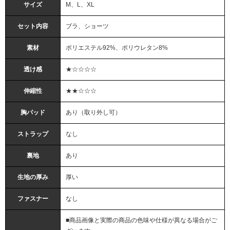
サイズ
M、L、XL
セット内容
ブラ、ショーツ
素材
ポリエステル92%、ポリウレタン8%
透け感
★☆☆☆☆
伸縮性
★★☆☆☆
胸パッド
あり（取り外し可）
ストラップ
なし
裏地
あり
生地の厚み
厚い
ファスナー
なし
■商品画像と実際の商品の色味や仕様が異なる場合がご