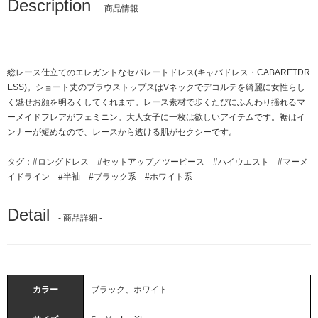
Description
- 商品情報 -
総レース仕立てのエレガントなセパレートドレス(キャバドレス・CABARETDR
ESS)。ショート丈のブラウストップスはVネックでデコルテを綺麗に女性らし
く魅せお顔を明るくしてくれます。レース素材で歩くたびにふんわり揺れるマ
ーメイドフレアがフェミニン。大人女子に一枚は欲しいアイテムです。裾はイ
ンナーが短めなので、レースから透ける肌がセクシーです。
タグ：
#ロングドレス
#セットアップ／ツーピース
#ハイウエスト
#マーメ
イドライン
#半袖
#ブラック系
#ホワイト系
Detail
- 商品詳細 -
カラー
ブラック、ホワイト