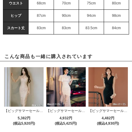
ウエスト
68cm
70cm
75cm
80cm
ヒップ
87cm
90cm
94cm
98cm
スカート丈
83cm
83cm
83.5cm
84cm
こんな商品も一緒に購入されています
【ビッグサマーセール対象品】贅沢なレース使いで視線を惹きつけるエレガントなワンピース(キャバドレス・CABARETDRESS)
【ビッグサマーセール対象品】表情豊かなアシンメトリーデザインが特徴のロングワンピース(キャバドレス・CABARETDRESS)
【ビッグサマーセール対象品】ボディラインを美しく表現するカシュクールワンピース(キャバドレス・CABARETDRESS)
5,382円
4,932円
4,482円
(税込5,920円)
(税込5,425円)
(税込4,930円)