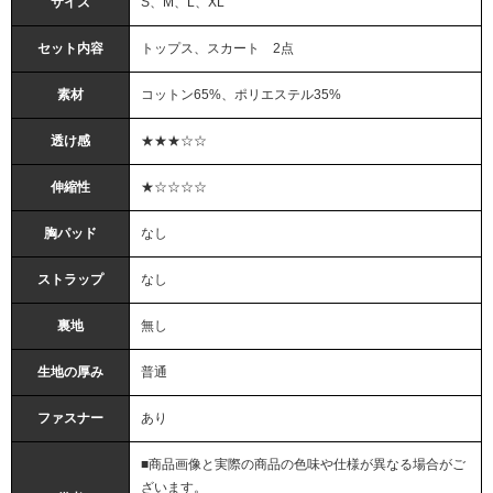
サイズ
S、M、L、XL
セット内容
トップス、スカート 2点
素材
コットン65%、ポリエステル35%
透け感
★★★☆☆
伸縮性
★☆☆☆☆
胸パッド
なし
ストラップ
なし
裏地
無し
生地の厚み
普通
ファスナー
あり
■商品画像と実際の商品の色味や仕様が異なる場合がご
ざいます。