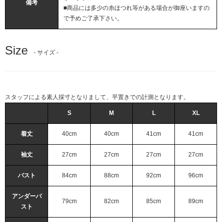
備考
■商品には多少の糸ほつれ等がある場合が御座いますの
で予めご了承下さい。
Size
- サイズ -
スタッフによる素人採寸となりまして、平置きでの計測となります。
S
M
L
XL
着丈
40cm
40cm
41cm
41cm
袖丈
27cm
27cm
27cm
27cm
バスト
84cm
88cm
92cm
96cm
アンダーバ
79cm
82cm
85cm
89cm
スト