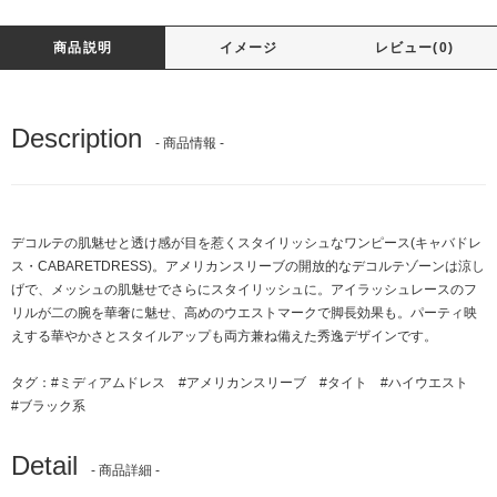
商品説明
イメージ
レビュー(0)
Description
- 商品情報 -
デコルテの肌魅せと透け感が目を惹くスタイリッシュなワンピース(キャバドレ
ス・CABARETDRESS)。アメリカンスリーブの開放的なデコルテゾーンは涼し
げで、メッシュの肌魅せでさらにスタイリッシュに。アイラッシュレースのフ
リルが二の腕を華奢に魅せ、高めのウエストマークで脚長効果も。パーティ映
えする華やかさとスタイルアップも両方兼ね備えた秀逸デザインです。
タグ：
#ミディアムドレス
#アメリカンスリーブ
#タイト
#ハイウエスト
#ブラック系
Detail
- 商品詳細 -