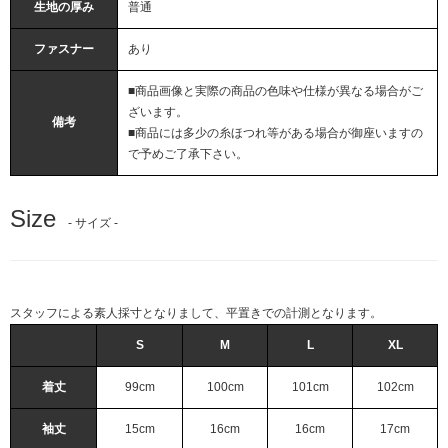
生地の厚み
普通
ファスナー
あり
■商品画像と実際の商品の色味や仕様が異なる場合がご
ざいます。
備考
■商品には多少の糸ほつれ等がある場合が御座いますの
で予めご了承下さい。
Size
- サイズ -
スタッフによる素人採寸となりまして、平置きでの計測となります。
S
M
L
XL
着丈
99cm
100cm
101cm
102cm
袖丈
15cm
16cm
16cm
17cm