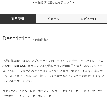
▲商品選びに迷ったらチェック▲
商品説明
イメージ
レビュー(1)
Description
- 商品情報 -
上品に肌魅せできるシンプルデザインのミディ丈ワンピース(キャバドレス・C
ABARETDRESS)。オリエンタルな飾りボタンが印象的な大人っぽいワンピー
ス。ウエスト位置が高めで下半身をスッキリと脚長に魅せてくれます。肩を少
しずらしてオフショルっぽく着こなしても素敵♪背中ジッパーで着脱もしやすい
シンプルデザインです。
タグ：
#ミディアムドレス
#オフショルダー
#タイト
#ノースリーブ
#ハ
イウエスト
#ベージュ系
#レッド系