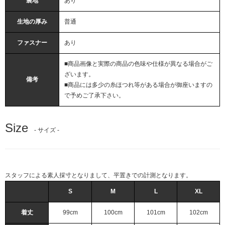
裏地
あり
生地の厚み
普通
ファスナー
あり
■商品画像と実際の商品の色味や仕様が異なる場合がご
ざいます。
備考
■商品には多少の糸ほつれ等がある場合が御座いますの
で予めご了承下さい。
Size
- サイズ -
スタッフによる素人採寸となりまして、平置きでの計測となります。
S
M
L
XL
着丈
99cm
100cm
101cm
102cm