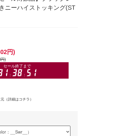
きニーハイストッキング(ST
302円)
8円)
還元（
詳細はコチラ
）