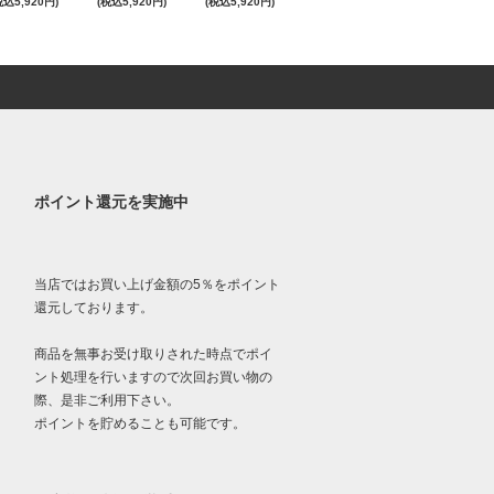
税込5,920円)
(税込5,920円)
(税込5,920円)
ポイント還元を実施中
当店ではお買い上げ金額の5％をポイント
還元しております。
商品を無事お受け取りされた時点でポイ
ント処理を行いますので次回お買い物の
際、是非ご利用下さい。
ポイントを貯めることも可能です。