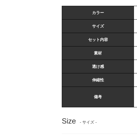
カラー
サイズ
セット内容
素材
透け感
伸縮性
備考
Size
- サイズ -