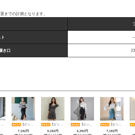
平置きでの計測となります。
スト
～
履き口
2
RESS)
【ビッグサマーセール対象品】総レースオフショルブラウス×ハイウエストマーメイドスカートセットアップ(キャバドレス・CABARETDRESS)
【ビッグサマーセール対象品】スーツライク素材で魅せる知的な大人ストライプタイトワンピース(キャバドレス・CABARETDRESS)
【ビッグサマーセール対象品】艶やかサテン×美シルエット大人のためのオフショルダーセットアップ(キャバドレス・CABARETDRESS)
【ビッグサマーセール対象品】美麗レースベルスリーブトップス＆パールタイトスカートセットアップ(キャバドレス・CABARETDRESS)
7,182円
6,282円
6,282円
7,182円