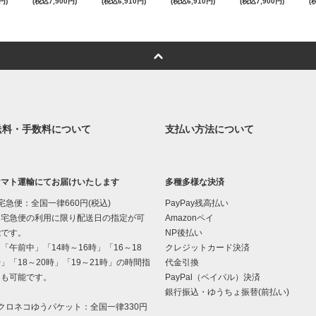
円)
(税込7,900円)
(税込6,910円)
(税込6,910円)
(税込7,900円)
(
送料・手数料について
支払い方法について
ヤマト運輸にてお届けいたします
多種多様な決済
宅急便：全国一律660円(税込)
PayPay残高払い
宅急便の利用に限り配送日の指定が可
Amazonペイ
能です。
NP後払い
午前中」「14時～16時」「16～18
クレジットカード決済
」「18～20時」「19～21時」の時間指
代金引換
定も可能です。
PayPal（ペイパル）決済
銀行振込・ゆうちょ振替(前払い)
クロネコゆうパケット：全国一律330円