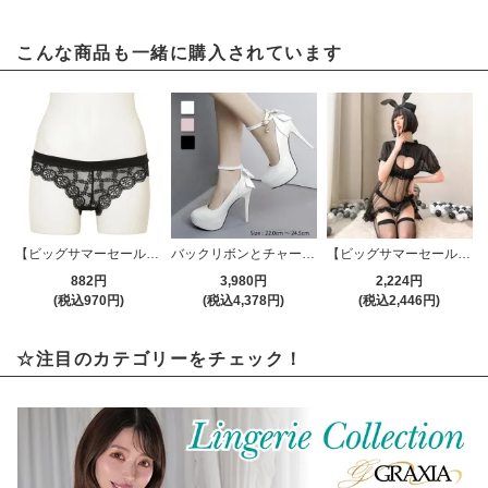
こんな商品も一緒に購入されています
【ビッグサマーセール対象品】レース柄が素肌に映える華やかなデザインのTバックショーツ(T-BACK・SHORTS) ブラック
バックリボンとチャームが大人可愛いストラップパンプス(CABARETSHOES)
【ビッグサマーセール対象品】清楚なのに露出多めなナース風コスプレ(COSPLAY) ブラック
882円
3,980円
2,224円
(税込970円)
(税込4,378円)
(税込2,446円)
☆注目のカテゴリーをチェック！