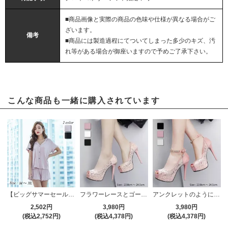
■商品画像と実際の商品の色味や仕様が異なる場合がご
ざいます。
備考
■商品には製造過程にてついてしまった多少のキズ、汚
れ等がある場合が御座いますので予めご了承下さい。
こんな商品も一緒に購入されています
【ビッグサマーセール対象品】肌当たりがとても柔らかいルームウェア(ROOMWEAR)
フラワーレースとゴールドモチーフのオープントゥパンプス(CABARETSHOES)
アンクレットのようにビジューが輝くストラップサンダル(CABARETSHOES)
2,502円
3,980円
3,980円
(税込2,752円)
(税込4,378円)
(税込4,378円)