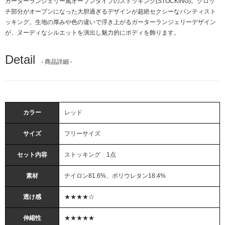
ガーターランジェリー風オープンタイプのストッキング(STOCKING)。クロッ
チ部分がオープンになった大胆過ぎるデザインが超絶セクシーなパンティスト
ッキング。生地の厚みや色の違いで浮き上がるガーターランジェリーデザイン
が、ヌーディなシルエットを演出し魅力的にボディを飾ります。
Detail
- 商品詳細 -
カラー
レッド
サイズ
フリーサイズ
セット内容
ストッキング 1点
素材
ナイロン81.6%、ポリウレタン18.4%
透け感
★★★★☆
伸縮性
★★★★★