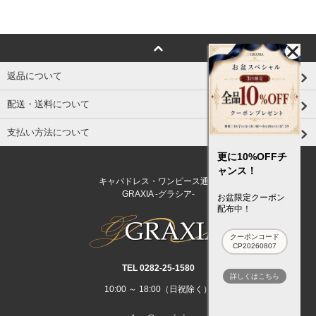
返品について
配送・送料について
支払い方法について
更に10%OFFチ
ャンス！
キャバドレス・ワンピース通販
GRAXIA -グラシア-
お盆限定クーポン
配布中！
クーポンコード
CP20260807
TEL 0282‐25‐1580
詳しくはこちら
10:00 ～ 18:00（日祝除く）