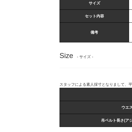
サイズ
セット内容
備考
Size
- サイズ -
スタッフによる素人採寸となりまして、
ウエ
吊ベルト長さ(ア