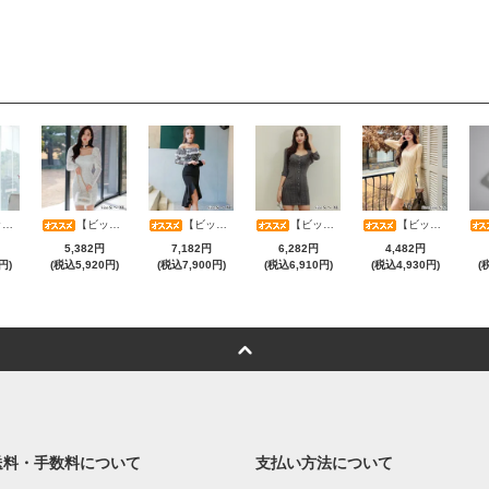
RESS)
【ビッグサマーセール対象品】ラグジュアリーオーナメントレースパフスリーブワンピース(キャバドレス・CABARETDRESS)
【ビッグサマーセール対象品】総レースオフショルブラウス×ハイウエストマーメイドスカートセットアップ(キャバドレス・CABARETDRESS)
【ビッグサマーセール対象品】スーツライク素材で魅せる知的な大人ストライプタイトワンピース(キャバドレス・CABARETDRESS)
【ビッグサマーセール対象品】Aラインのフレア裾でスタイルアップも叶えるVネックリブニットミニワンピース(キャバドレス・CABARETDRESS)
5,382円
7,182円
6,282円
4,482円
円)
(税込5,920円)
(税込7,900円)
(税込6,910円)
(税込4,930円)
(
送料・手数料について
支払い方法について