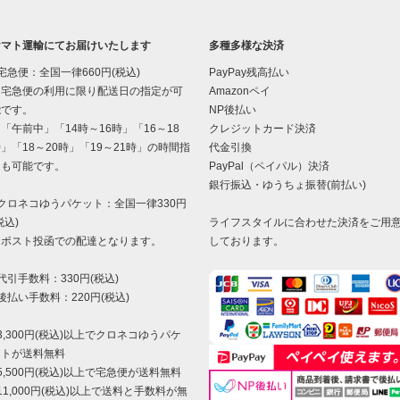
ヤマト運輸にてお届けいたします
多種多様な決済
宅急便：全国一律660円(税込)
PayPay残高払い
宅急便の利用に限り配送日の指定が可
Amazonペイ
能です。
NP後払い
午前中」「14時～16時」「16～18
クレジットカード決済
」「18～20時」「19～21時」の時間指
代金引換
定も可能です。
PayPal（ペイパル）決済
銀行振込・ゆうちょ振替(前払い)
クロネコゆうパケット：全国一律330円
税込)
ライフスタイルに合わせた決済をご用
ポスト投函での配達となります。
しております。
代引手数料：330円(税込)
後払い手数料：220円(税込)
3,300円(税込)以上でクロネコゆうパケ
ットが送料無料
5,500円(税込)以上で宅急便が送料無料
11,000円(税込)以上で送料と手数料が無