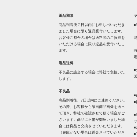
返品期限
商品到着後７日以内にお申し出いただき
■
ました場合に限り返品受付いたします。
お客様ご都合の場合は送料等のご負担を
いただける場合に限り返品を受付いたし
「
ます。
時
返品送料
■
不良品に該当する場合は弊社で負担いた
(
します。
不良品
■
商品到着後、7日以内にご連絡ください。
■
その際、お客様から該当商品画像を送っ
て頂き、弊社で確認させて頂く場合がご
■
ざいます。商品に不備が御座いました場
合には良品と交換させていただきます。
■
（在庫がない場合は返金させていただき
■