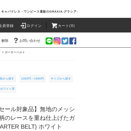
キャバドレス・ワンピース通販のGRAXIA-グラシア-
会員登録
ログイン
カート(0)
・解除
お問い合わせ
ー
>
ガーターベルト
段から探す
1000円～1999円
サイズから探す
ホワイト系
セール対象品】無地のメッシ
柄のレースを重ね仕上げたガ
RTER BELT) ホワイト