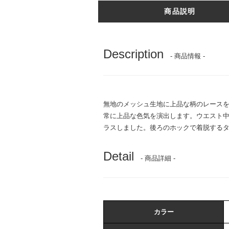
商品説明
Description
- 商品情報 -
無地のメッシュ生地に上品な柄のレースを重
常に上品な色気を演出します。ウエスト
ラスしました。後ろのホックで着脱するタ
Detail
- 商品詳細 -
カラー