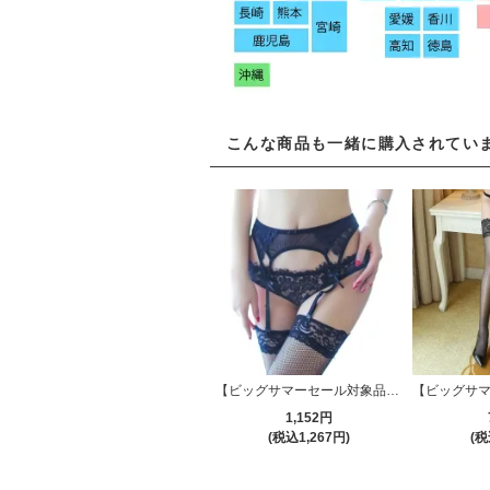
こんな商品も一緒に購入されてい
【ビッグサマーセール対象品】無地のメッシュ生地に上品な柄のレースを重ね仕上げたガーターベルト(GARTER BELT) ブラック
1,152円
(税込1,267円)
(税