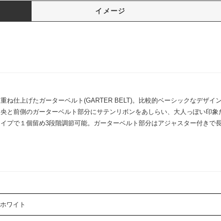
イメージ
ね仕上げたガーターベルト(GARTER BELT)。比較的ベーシックなデザ
中央と前側のガーターベルト部分にサテンリボンをあしらい、大人っぽい印象
イプで１個留め3段階調節可能。ガーターベルト部分はアジャスター付きで
ホワイト