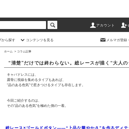
アカウント
プから探す
コンテンツを見る
メルマガ登録
ホーム
> コラム記事
“清楚”だけでは終わらない。総レースが描く“大人の
キャバドレスには、
露骨に視線を集めるタイプもあれば、
“品のある色気”で惹きつけるタイプも存在します。
今回ご紹介するのは、
その“品のある色気”を極めた側の一着。
総レース×ゴールドボタン――“上品な華やかさ”を作るディテ