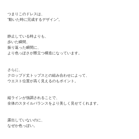
つまりこのドレスは、
“動いた時に完成するデザイン”。
静止している時よりも、
歩いた瞬間、
振り返った瞬間に、
より色っぽさが際立つ構造になっています。
さらに、
クロップド丈トップスとの組み合わせによって、
ウエスト位置が高く見えるのもポイント。
縦ラインが強調されることで、
全体のスタイルバランスをより美しく見せてくれます。
露出していないのに、
なぜか色っぽい。