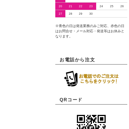
20
21
22
23
24
25
26
27
28
29
30
※青色の日は発送業務のみご対応、赤色の日
はお問合せ・メール対応・発送等はお休みと
なります。
お電話から注文
QRコード