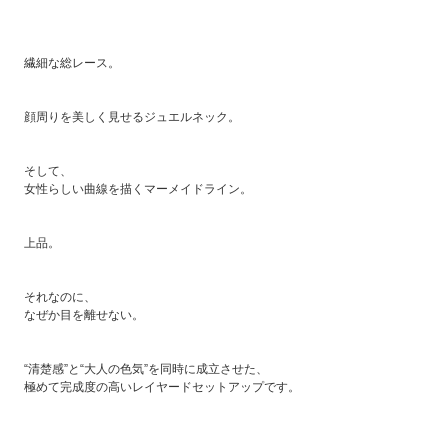
繊細な総レース。
顔周りを美しく見せるジュエルネック。
そして、
女性らしい曲線を描くマーメイドライン。
上品。
それなのに、
なぜか目を離せない。
“清楚感”と“大人の色気”を同時に成立させた、
極めて完成度の高いレイヤードセットアップです。