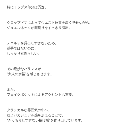
特にトップス部分は秀逸。
クロップド丈によってウエスト位置を高く見せながら、
ジュエルネックが顔周りをすっきり演出。
デコルテを露出しすぎないため、
派手ではないのに、
しっかり女性らしい。
その絶妙なバランスが、
“大人の余裕”を感じさせます。
また、
フェイクポケットによるアクセントも重要。
クラシカルな雰囲気の中へ、
程よいカジュアル感を加えることで、
“きっちりしすぎない抜け感”を作り出しています。