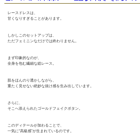
レースドレスは、
甘くなりすぎることがあります。
しかしこのセットアップは、
ただフェミニンなだけでは終わりません。
まず印象的なのが、
全身を包む繊細な総レース。
肌をほんのり透かしながら、
重たく見せない絶妙な抜け感を生み出しています。
さらに、
そこへ添えられたゴールドフェイクボタン。
このディテールが加わることで、
一気に“高級感”が生まれているのです。