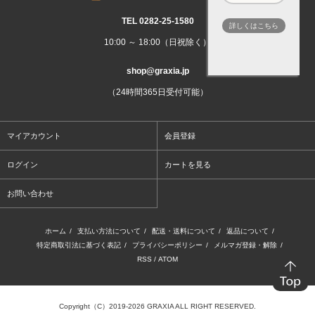
TEL 0282‐25‐1580
詳しくはこちら
10:00 ～ 18:00（日祝除く）
shop@graxia.jp
（24時間365日受付可能）
マイアカウント
会員登録
ログイン
カートを見る
お問い合わせ
ホーム
/
支払い方法について
/
配送・送料について
/
返品について
/
特定商取引法に基づく表記
/
プライバシーポリシー
/
メルマガ登録・解除
/
RSS
/
ATOM
Copyright（C）2019-2026 GRAXIA ALL RIGHT RESERVED.