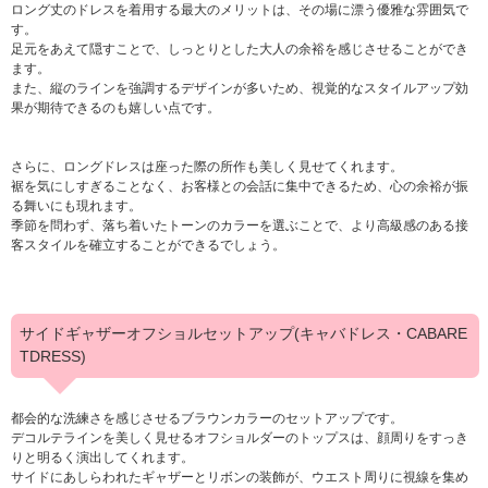
ロング丈のドレスを着用する最大のメリットは、その場に漂う優雅な雰囲気で
す。
足元をあえて隠すことで、しっとりとした大人の余裕を感じさせることができ
ます。
また、縦のラインを強調するデザインが多いため、視覚的なスタイルアップ効
果が期待できるのも嬉しい点です。
さらに、ロングドレスは座った際の所作も美しく見せてくれます。
裾を気にしすぎることなく、お客様との会話に集中できるため、心の余裕が振
る舞いにも現れます。
季節を問わず、落ち着いたトーンのカラーを選ぶことで、より高級感のある接
客スタイルを確立することができるでしょう。
サイドギャザーオフショルセットアップ(キャバドレス・CABARE
TDRESS)
都会的な洗練さを感じさせるブラウンカラーのセットアップです。
デコルテラインを美しく見せるオフショルダーのトップスは、顔周りをすっき
りと明るく演出してくれます。
サイドにあしらわれたギャザーとリボンの装飾が、ウエスト周りに視線を集め