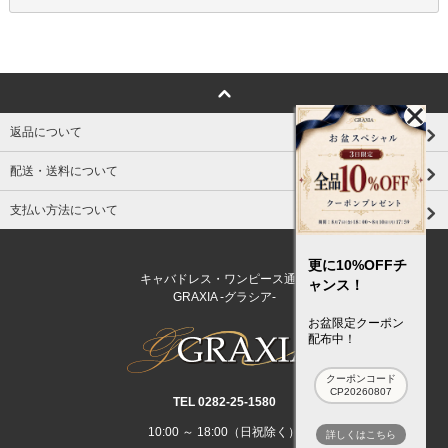
返品について
配送・送料について
支払い方法について
更に10%OFFチ
キャバドレス・ワンピース通販
ャンス！
GRAXIA -グラシア-
お盆限定クーポン
配布中！
クーポンコード
CP20260807
TEL 0282‐25‐1580
10:00 ～ 18:00（日祝除く）
詳しくはこちら