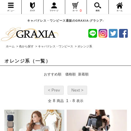
0
キャバドレス・ワンピース通販のGRAXIA-グラシア-
ホーム
>
色から探す
>
キャバドレス・ワンピース
>
オレンジ系
オレンジ系（一覧）
おすすめ順
価格順
新着順
< Prev
Next >
8
1
8
全
商品
-
表示