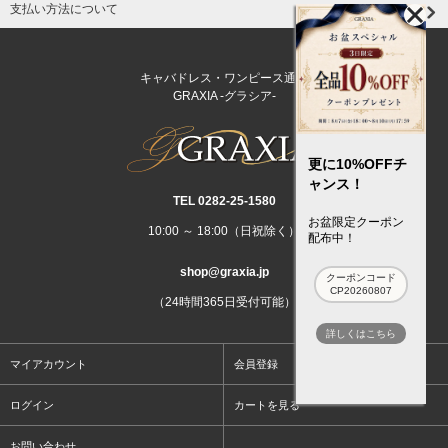
支払い方法について
キャバドレス・ワンピース通販
GRAXIA -グラシア-
更に10%OFFチ
ャンス！
TEL 0282‐25‐1580
お盆限定クーポン
10:00 ～ 18:00（日祝除く）
配布中！
shop@graxia.jp
クーポンコード
CP20260807
（24時間365日受付可能）
詳しくはこちら
マイアカウント
会員登録
ログイン
カートを見る
お問い合わせ