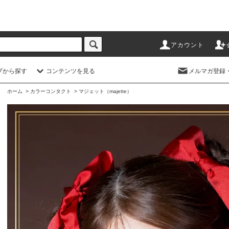
アカウント
プから探す
コンテンツを見る
メルマガ登録
ホーム
>
カラーコンタクト
>
マジェット（majette）