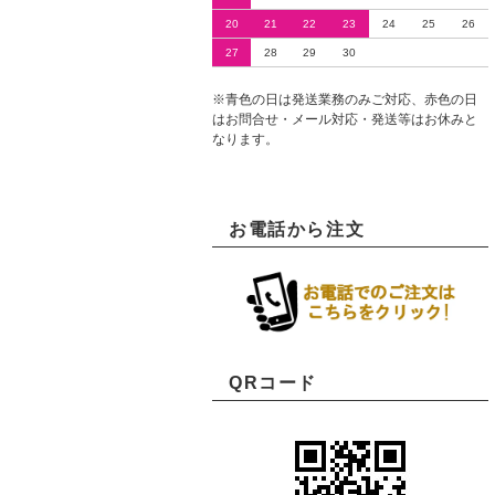
20
21
22
23
24
25
26
27
28
29
30
※青色の日は発送業務のみご対応、赤色の日
はお問合せ・メール対応・発送等はお休みと
なります。
お電話から注文
QRコード