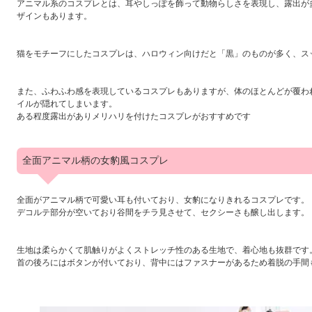
アニマル系のコスプレとは、耳やしっぽを飾って動物らしさを表現し、露出が
ザインもあります。
猫をモチーフにしたコスプレは、ハロウィン向けだと「黒」のものが多く、ス
また、ふわふわ感を表現しているコスプレもありますが、体のほとんどが覆わ
イルが隠れてしまいます。
ある程度露出がありメリハリを付けたコスプレがおすすめです
全面アニマル柄の女豹風コスプレ
全面がアニマル柄で可愛い耳も付いており、女豹になりきれるコスプレです。
デコルテ部分が空いており谷間をチラ見させて、セクシーさも醸し出します。
生地は柔らかくて肌触りがよくストレッチ性のある生地で、着心地も抜群です
首の後ろにはボタンが付いており、背中にはファスナーがあるため着脱の手間