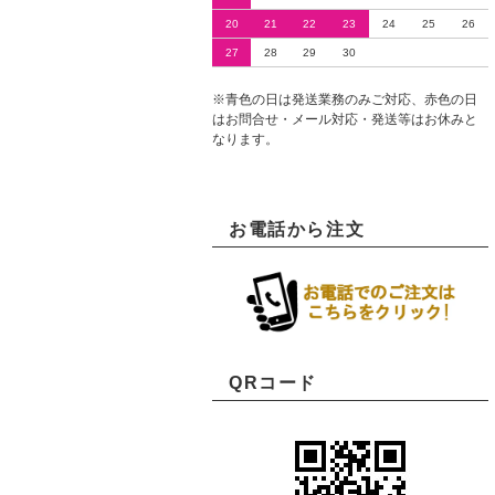
20
21
22
23
24
25
26
27
28
29
30
※青色の日は発送業務のみご対応、赤色の日
はお問合せ・メール対応・発送等はお休みと
なります。
お電話から注文
QRコード