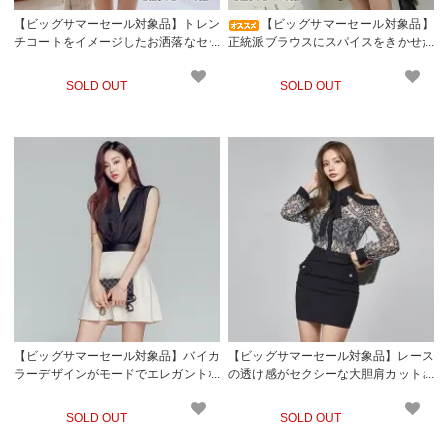
【ビッグサマーセール対象品】トレン
【ビッグサマーセール対象品】
チコートをイメージしたお洒落なセッ
正統派ブラウスにスパイスをきかせた
トアップ(キャバドレス・CABARETD
ボトムスを合わせたセットアップ(キ
RESS)
ャバドレス・CABARETDRESS)
SOLD OUT
SOLD OUT
【ビッグサマーセール対象品】バイカ
【ビッグサマーセール対象品】レース
ラーデザインがモードでエレガントな
の透け感がセクシーな大胆肩カットさ
セットアップワンピース(キャバドレ
れたセットアップドレス(キャバドレ
ス・CABARETDRESS)
ス・CABARETDRESS)
SOLD OUT
SOLD OUT