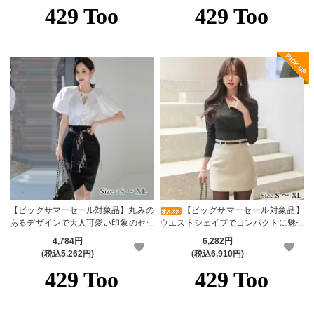
【ビッグサマーセール対象品】丸みの
【ビッグサマーセール対象品】
あるデザインで大人可愛い印象のセッ
ウエストシェイプでコンパクトに魅せ
トアップドレス(キャバドレス・CABA
るブラウスコーデセット(キャバドレ
4,784円
6,282円
RETDRESS)
ス・CABARETDRESS)
(税込5,262円)
(税込6,910円)