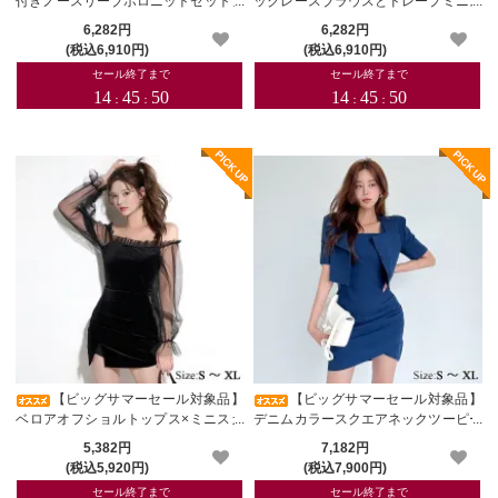
付きノースリーブポロニットセットア
ックレースブラウスとドレープミニス
ップ(キャバドレス・CABARETDRES
カートセットアップ(キャバドレス・C
6,282円
6,282円
S)
ABARETDRESS)
(税込6,910円)
(税込6,910円)
【ビッグサマーセール対象品】
【ビッグサマーセール対象品】
ベロアオフショルトップス×ミニスカ
デニムカラースクエアネックツーピー
ートセットアップ(キャバドレス・CA
スドレス(キャバドレス・CABARETD
5,382円
7,182円
BARETDRESS)
RESS)
(税込5,920円)
(税込7,900円)