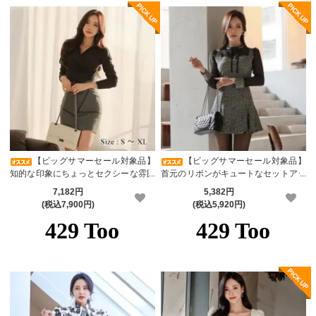
【ビッグサマーセール対象品】
【ビッグサマーセール対象品】
知的な印象にちょっとセクシーな雰囲
首元のリボンがキュートなセットアッ
気をあわせ持つセットアップ(キャバ
プドレス(キャバドレス・CABARETD
7,182円
5,382円
ドレス・CABARETDRESS)
RESS)
(税込7,900円)
(税込5,920円)