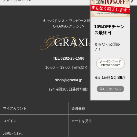
キャバドレス・ワンピース通販
10%OFFチャン
GRAXIA -グラシア-
ス最終日
まもなく公開終
了！
TEL 0282‐25‐1580
クーポンコード
CP20260807
10:00 ～ 18:00（日祝除く）
1
5
35
残り
時間
分
秒
shop@graxia.jp
詳しくはこちら
（24時間365日受付可能）
マイアカウント
会員登録
ログイン
カートを見る
お問い合わせ