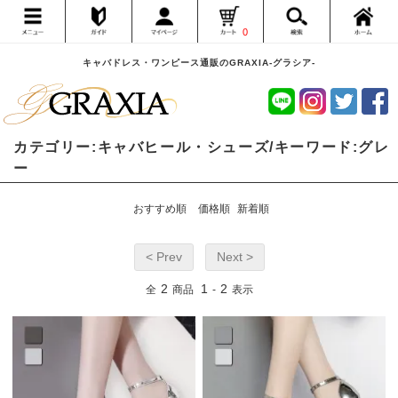
0
キャバドレス・ワンピース通販のGRAXIA-グラシア-
カテゴリー:キャバヒール・シューズ/キーワード:グレ
ー
おすすめ順
価格順
新着順
< Prev
Next >
2
1
2
全
商品
-
表示