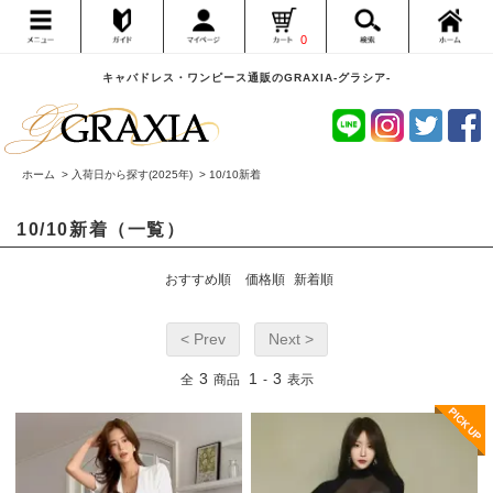
0
キャバドレス・ワンピース通販のGRAXIA-グラシア-
ホーム
>
入荷日から探す(2025年)
>
10/10新着
10/10新着（一覧）
おすすめ順
価格順
新着順
< Prev
Next >
3
1
3
全
商品
-
表示