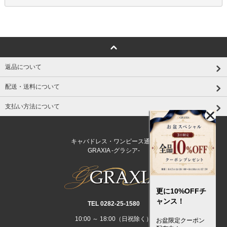
返品について
配送・送料について
支払い方法について
キャバドレス・ワンピース通販
GRAXIA -グラシア-
更に10%OFFチ
ャンス！
TEL 0282‐25‐1580
10:00 ～ 18:00（日祝除く）
お盆限定クーポン