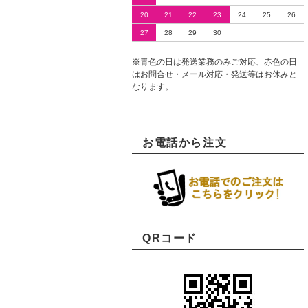
20
21
22
23
24
25
26
27
28
29
30
※青色の日は発送業務のみご対応、赤色の日
はお問合せ・メール対応・発送等はお休みと
なります。
お電話から注文
QRコード