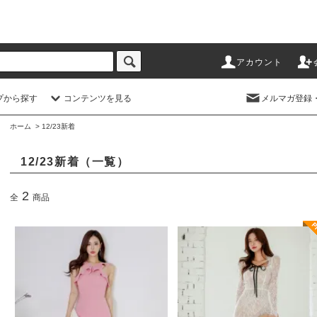
アカウント
プから探す
コンテンツを見る
メルマガ登録
ホーム
>
12/23新着
12/23新着（一覧）
2
全
商品